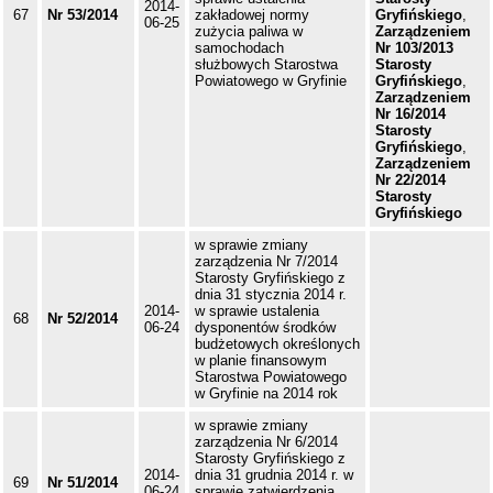
2014-
67
Nr 53/2014
zakładowej normy
Gryfińskiego
,
06-25
zużycia paliwa w
Zarządzeniem
samochodach
Nr 103/2013
służbowych Starostwa
Starosty
Powiatowego w Gryfinie
Gryfińskiego
,
Zarządzeniem
Nr 16/2014
Starosty
Gryfińskiego
,
Zarządzeniem
Nr 22/2014
Starosty
Gryfińskiego
w sprawie zmiany
zarządzenia Nr 7/2014
Starosty Gryfińskiego z
dnia 31 stycznia 2014 r.
2014-
w sprawie ustalenia
68
Nr 52/2014
06-24
dysponentów środków
budżetowych określonych
w planie finansowym
Starostwa Powiatowego
w Gryfinie na 2014 rok
w sprawie zmiany
zarządzenia Nr 6/2014
Starosty Gryfińskiego z
2014-
dnia 31 grudnia 2014 r. w
69
Nr 51/2014
06-24
sprawie zatwierdzenia