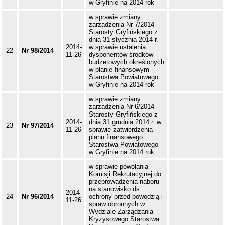
w Gryfinie na 2014 rok
w sprawie zmiany
zarządzenia Nr 7/2014
Starosty Gryfińskiego z
dnia 31 stycznia 2014 r.
2014-
w sprawie ustalenia
22
Nr 98/2014
11-26
dysponentów środków
budżetowych określonych
w planie finansowym
Starostwa Powiatowego
w Gryfinie na 2014 rok
w sprawie zmiany
zarządzenia Nr 6/2014
Starosty Gryfińskiego z
2014-
dnia 31 grudnia 2014 r. w
23
Nr 97/2014
11-26
sprawie zatwierdzenia
planu finansowego
Starostwa Powiatowego
w Gryfinie na 2014 rok
w sprawie powołania
Komisji Rekrutacyjnej do
przeprowadzenia naboru
na stanowisko ds.
2014-
24
Nr 96/2014
ochrony przed powodzią i
11-26
spraw obronnych w
Wydziale Zarządzania
Kryzysowego Starostwa