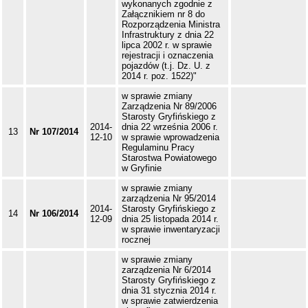
wykonanych zgodnie z
Załącznikiem nr 8 do
Rozporządzenia Ministra
Infrastruktury z dnia 22
lipca 2002 r. w sprawie
rejestracji i oznaczenia
pojazdów (t.j. Dz. U. z
2014 r. poz. 1522)"
w sprawie zmiany
Zarządzenia Nr 89/2006
Starosty Gryfińskiego z
2014-
dnia 22 września 2006 r.
13
Nr 107/2014
12-10
w sprawie wprowadzenia
Regulaminu Pracy
Starostwa Powiatowego
w Gryfinie
w sprawie zmiany
zarządzenia Nr 95/2014
2014-
Starosty Gryfińskiego z
14
Nr 106/2014
12-09
dnia 25 listopada 2014 r.
w sprawie inwentaryzacji
rocznej
w sprawie zmiany
zarządzenia Nr 6/2014
Starosty Gryfińskiego z
dnia 31 stycznia 2014 r.
w sprawie zatwierdzenia