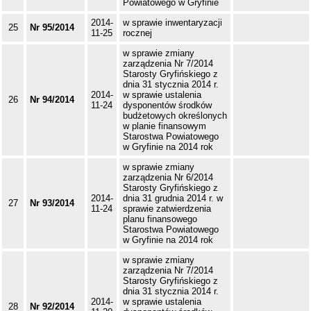
Powiatowego w Gryfinie
2014-
w sprawie inwentaryzacji
25
Nr 95/2014
11-25
rocznej
w sprawie zmiany
zarządzenia Nr 7/2014
Starosty Gryfińskiego z
dnia 31 stycznia 2014 r.
2014-
w sprawie ustalenia
26
Nr 94/2014
11-24
dysponentów środków
budżetowych określonych
w planie finansowym
Starostwa Powiatowego
w Gryfinie na 2014 rok
w sprawie zmiany
zarządzenia Nr 6/2014
Starosty Gryfińskiego z
2014-
dnia 31 grudnia 2014 r. w
27
Nr 93/2014
11-24
sprawie zatwierdzenia
planu finansowego
Starostwa Powiatowego
w Gryfinie na 2014 rok
w sprawie zmiany
zarządzenia Nr 7/2014
Starosty Gryfińskiego z
dnia 31 stycznia 2014 r.
2014-
w sprawie ustalenia
28
Nr 92/2014