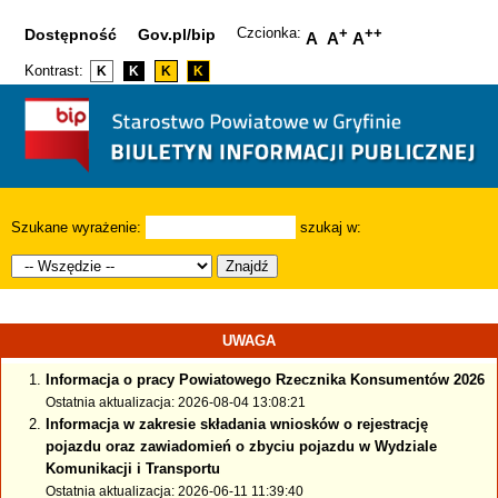
Czcionka:
+
++
Dostępność
Gov.pl/bip
A
A
A
Kontrast:
K
K
K
K
Szukane wyrażenie:
szukaj w:
Znajdź
UWAGA
Informacja o pracy Powiatowego Rzecznika Konsumentów 2026
Ostatnia aktualizacja: 2026-08-04 13:08:21
Informacja w zakresie składania wniosków o rejestrację
pojazdu oraz zawiadomień o zbyciu pojazdu w Wydziale
Komunikacji i Transportu
Ostatnia aktualizacja: 2026-06-11 11:39:40