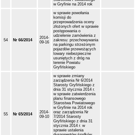
w Gryfinie na 2014 rok
w sprawie powołania
komisji do
przeprowadzenia oceny
złożonych ofert w sprawie
postępowania o
udzielenie zamówienia z
2014-
54
Nr 66/2014
zakresu: przechowywania
09-16
na parkingu strzeżonym
pojazdów przewożących
towary niebezpieczne
usuniętych z dróg na
terenie Powiatu
Gryfińskiego
w sprawie zmiany
zarządzenia Nr 6/2014
Starosty Gryfińskiego z
dnia 31 stycznia 2014 r.
w sprawie zatwierdzenia
planu finansowego
Starostwa Powiatowego
w Gryfinie na 2014 rok
2014-
oraz zarządzenia Nr
55
Nr 65/2014
09-10
7/2014 Starosty
Gryfińskiego z dnia 31
stycznia 2014 r. w
sprawie ustalenia
dysponentów środków