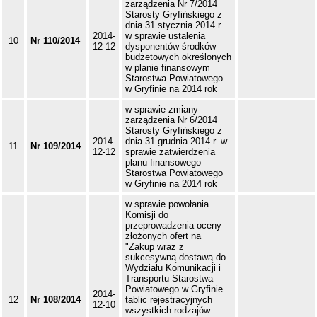
zarządzenia Nr 7/2014
Starosty Gryfińskiego z
dnia 31 stycznia 2014 r.
2014-
w sprawie ustalenia
10
Nr 110/2014
12-12
dysponentów środków
budżetowych określonych
w planie finansowym
Starostwa Powiatowego
w Gryfinie na 2014 rok
w sprawie zmiany
zarządzenia Nr 6/2014
Starosty Gryfińskiego z
2014-
dnia 31 grudnia 2014 r. w
11
Nr 109/2014
12-12
sprawie zatwierdzenia
planu finansowego
Starostwa Powiatowego
w Gryfinie na 2014 rok
w sprawie powołania
Komisji do
przeprowadzenia oceny
złożonych ofert na
"Zakup wraz z
sukcesywną dostawą do
Wydziału Komunikacji i
Transportu Starostwa
Powiatowego w Gryfinie
2014-
12
Nr 108/2014
tablic rejestracyjnych
12-10
wszystkich rodzajów