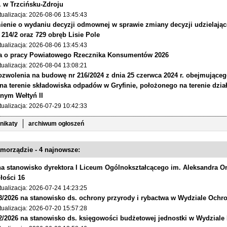
o. w Trzcińsku-Zdroju
tualizacja: 2026-08-06 13:45:43
enie o wydaniu decyzji odmownej w sprawie zmiany decyzji udzielają
r 214/2 oraz 729 obręb Lisie Pole
tualizacja: 2026-08-06 13:45:43
ja o pracy Powiatowego Rzecznika Konsumentów 2026
tualizacja: 2026-08-04 13:08:21
zwolenia na budowę nr 216/2024 z dnia 25 czerwca 2024 r. obejmujące
a terenie składowiska odpadów w Gryfinie, położonego na terenie dział
nym Wełtyń II
tualizacja: 2026-07-29 10:42:33
nikaty
archiwum ogłoszeń
morządzie - 4 najnowsze:
a stanowisko dyrektora I Liceum Ogólnokształcącego im. Aleksandra Om
łości 16
tualizacja: 2026-07-24 14:23:25
3/2026 na stanowisko ds. ochrony przyrody i rybactwa w Wydziale Och
tualizacja: 2026-07-20 15:57:28
2/2026 na stanowisko ds. księgowości budżetowej jednostki w Wydzial