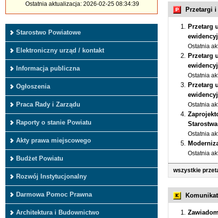
Ostatnia aktualizacja: 2026-02-25 08:34:39
Przetargi 
Przetarg 
Starostwo Powiatowe
ewidencyj
Ostatnia ak
Elektroniczny urząd / kontakt
Przetarg 
ewidencyj
Informacja publiczna
Ostatnia ak
Przetarg 
Ogłoszenia
ewidencyj
Praca Rady i Zarządu
Ostatnia ak
Zaprojekt
Raporty o stanie Powiatu
Starostwa
Ostatnia ak
Akty prawa miejscowego
Moderniza
Ostatnia ak
Budżet Powiatu
wszystkie przet
Rozwój Instytucjonalny
Darmowa Pomoc Prawna
Komunikat
Architektura i Budownictwo
Zawiadom