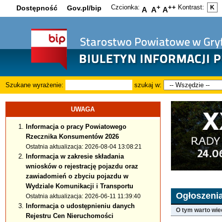
Czcionka:
+
++
Kontrast:
Dostępność
Gov.pl/bip
K
A
A
A
Szukane wyrażenie:
szukaj w:
UWAGA
Informacja o pracy Powiatowego
Rzecznika Konsumentów 2026
Ostatnia aktualizacja: 2026-08-04 13:08:21
Informacja w zakresie składania
wniosków o rejestrację pojazdu oraz
zawiadomień o zbyciu pojazdu w
Wydziale Komunikacji i Transportu
Ogłoszeni
Ostatnia aktualizacja: 2026-06-11 11:39:40
Informacja o udostępnieniu danych
O tym warto wie
Rejestru Cen Nieruchomości