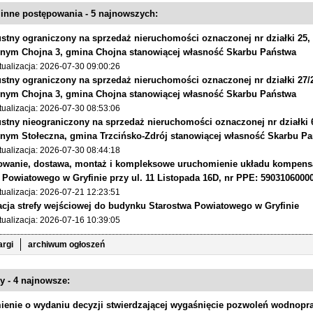
i inne postępowania - 5 najnowszych:
ustny ograniczony na sprzedaż nieruchomości oznaczonej nr działki 25,
nym Chojna 3, gmina Chojna stanowiącej własność Skarbu Państwa
tualizacja: 2026-07-30 09:00:26
ustny ograniczony na sprzedaż nieruchomości oznaczonej nr działki 27/
nym Chojna 3, gmina Chojna stanowiącej własność Skarbu Państwa
tualizacja: 2026-07-30 08:53:06
ustny nieograniczony na sprzedaż nieruchomości oznaczonej nr działki 
nym Stołeczna, gmina Trzcińsko-Zdrój stanowiącej własność Skarbu P
tualizacja: 2026-07-30 08:44:18
owanie, dostawa, montaż i kompleksowe uruchomienie układu kompens
 Powiatowego w Gryfinie przy ul. 11 Listopada 16D, nr PPE: 5903106000
tualizacja: 2026-07-21 12:23:51
cja strefy wejściowej do budynku Starostwa Powiatowego w Gryfinie
tualizacja: 2026-07-16 10:39:05
argi
archiwum ogłoszeń
y - 4 najnowsze:
ienie o wydaniu decyzji stwierdzającej wygaśnięcie pozwoleń wodno