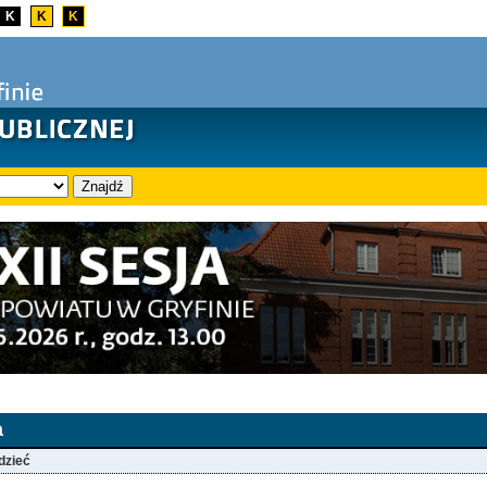
K
K
K
Znajdź
a
dzieć