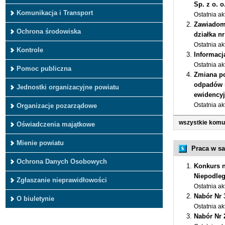
Sp. z o. 
Komunikacja i Transport
Ostatnia ak
Zawiadomi
Ochrona środowiska
działka n
Ostatnia ak
Kontrole
Informac
Ostatnia ak
Pomoc publiczna
Zmiana po
odpadów n
Jednostki organizacyjne powiatu
ewidencyj
Organizacje pozarządowe
Ostatnia ak
wszystkie komu
Oświadczenia majątkowe
Mienie powiatu
Praca w sa
Ochrona Danych Osobowych
Konkurs n
Niepodleg
Zgłaszanie nieprawidłowości
Ostatnia ak
Nabór Nr 
O biuletynie
Ostatnia ak
Nabór Nr 