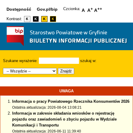
Czcionka:
+
++
Dostępność
Gov.pl/bip
A
A
A
Kontrast:
K
K
K
K
Szukane wyrażenie:
szukaj w:
Znajdź
UWAGA
Informacja o pracy Powiatowego Rzecznika Konsumentów 2026
Ostatnia aktualizacja: 2026-08-04 13:08:21
Informacja w zakresie składania wniosków o rejestrację
pojazdu oraz zawiadomień o zbyciu pojazdu w Wydziale
Komunikacji i Transportu
Ostatnia aktualizacja: 2026-06-11 11:39:40