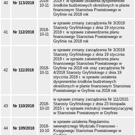
2018-
2018 r. w sprawie ustalenia dysponentów
40
Nr 113/2018
10-11
środków budżetowych określonych w planie
finansowym Starostwa Powiatowego w
Gryfinie na 2018 rok
w sprawie zmiany zarządzenia Nr 3/2018
Starosty Gryfińskiego z dnia 19 stycznia
2018-
41
Nr 112/2018
2018 r. w sprawie zatwierdzenia planu
10-11
finansowego Starostwa Powiatowego w
Gryfinie na 2018 rok
w sprawie zmiany zarządzenia Nr 3/2018
Starosty Gryfińskiego z dnia 19 stycznia
2018 r. w sprawie zatwierdzenia planu
finansowego Starostwa Powiatowego w
2018-
Gryfinie na 2018 rok oraz zarządzenia Nr
42
Nr 111/2018
10-11
4/2018 Starosty Gryfińskiego z dnia 19
stycznia 2018 r. w sprawie ustalenia
dysponentów środków budżetowych
określonych w planie finansowym Starostwa
Powiatowego w Gryfinie na 2018 rok
w sprawie zmiany zarządzenia Nr 111/2015
2018-
Starosty Gryfińskiego z dnia 23 listopada
43
Nr 110/2018
10-10
2015 r. w sprawie instrukcji inwentaryzacyjnej
w Starostwie Powiatowym w Gryfinie
w sprawie ustalenia Regulaminu
2018-
wewnętrznego Wydziału Finansowo -
44
Nr 109/2018
10-10
Księgowego Starostwa Powiatowego w