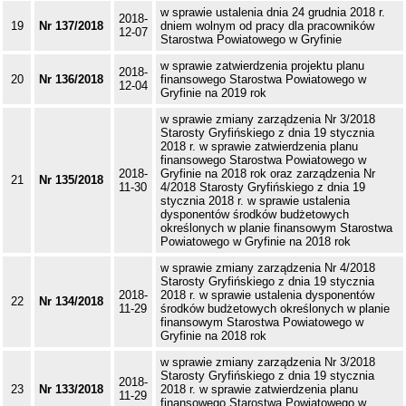
w sprawie ustalenia dnia 24 grudnia 2018 r.
2018-
19
Nr 137/2018
dniem wolnym od pracy dla pracowników
12-07
Starostwa Powiatowego w Gryfinie
w sprawie zatwierdzenia projektu planu
2018-
20
Nr 136/2018
finansowego Starostwa Powiatowego w
12-04
Gryfinie na 2019 rok
w sprawie zmiany zarządzenia Nr 3/2018
Starosty Gryfińskiego z dnia 19 stycznia
2018 r. w sprawie zatwierdzenia planu
finansowego Starostwa Powiatowego w
2018-
Gryfinie na 2018 rok oraz zarządzenia Nr
21
Nr 135/2018
11-30
4/2018 Starosty Gryfińskiego z dnia 19
stycznia 2018 r. w sprawie ustalenia
dysponentów środków budżetowych
określonych w planie finansowym Starostwa
Powiatowego w Gryfinie na 2018 rok
w sprawie zmiany zarządzenia Nr 4/2018
Starosty Gryfińskiego z dnia 19 stycznia
2018-
2018 r. w sprawie ustalenia dysponentów
22
Nr 134/2018
11-29
środków budżetowych określonych w planie
finansowym Starostwa Powiatowego w
Gryfinie na 2018 rok
w sprawie zmiany zarządzenia Nr 3/2018
Starosty Gryfińskiego z dnia 19 stycznia
2018-
23
Nr 133/2018
2018 r. w sprawie zatwierdzenia planu
11-29
finansowego Starostwa Powiatowego w