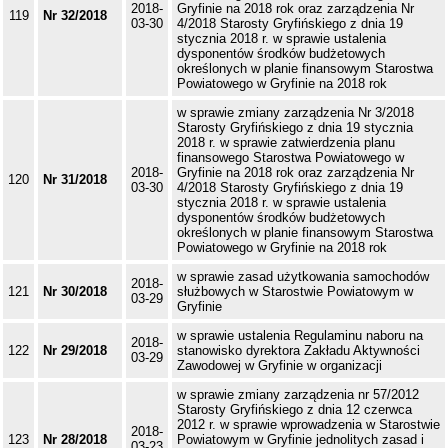
2018-
Gryfinie na 2018 rok oraz zarządzenia Nr
119
Nr 32/2018
03-30
4/2018 Starosty Gryfińskiego z dnia 19
stycznia 2018 r. w sprawie ustalenia
dysponentów środków budżetowych
określonych w planie finansowym Starostwa
Powiatowego w Gryfinie na 2018 rok
w sprawie zmiany zarządzenia Nr 3/2018
Starosty Gryfińskiego z dnia 19 stycznia
2018 r. w sprawie zatwierdzenia planu
finansowego Starostwa Powiatowego w
2018-
Gryfinie na 2018 rok oraz zarządzenia Nr
120
Nr 31/2018
03-30
4/2018 Starosty Gryfińskiego z dnia 19
stycznia 2018 r. w sprawie ustalenia
dysponentów środków budżetowych
określonych w planie finansowym Starostwa
Powiatowego w Gryfinie na 2018 rok
w sprawie zasad użytkowania samochodów
2018-
121
Nr 30/2018
służbowych w Starostwie Powiatowym w
03-29
Gryfinie
w sprawie ustalenia Regulaminu naboru na
2018-
122
Nr 29/2018
stanowisko dyrektora Zakładu Aktywności
03-29
Zawodowej w Gryfinie w organizacji
w sprawie zmiany zarządzenia nr 57/2012
Starosty Gryfińskiego z dnia 12 czerwca
2012 r. w sprawie wprowadzenia w Starostwie
2018-
123
Nr 28/2018
Powiatowym w Gryfinie jednolitych zasad i
03-23