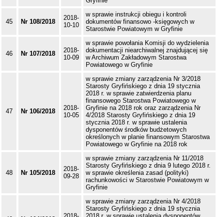
Gryfinie
w sprawie instrukcji obiegu i kontroli
2018-
45
Nr 108/2018
dokumentów finansowo -księgowych w
10-10
Starostwie Powiatowym w Gryfinie
w sprawie powołania Komisji do wydzielenia
2018-
dokumentacji niearchiwalnej znajdującej się
46
Nr 107/2018
10-09
w Archiwum Zakładowym Starostwa
Powiatowego w Gryfinie
w sprawie zmiany zarządzenia Nr 3/2018
Starosty Gryfińskiego z dnia 19 stycznia
2018 r. w sprawie zatwierdzenia planu
finansowego Starostwa Powiatowego w
2018-
Gryfinie na 2018 rok oraz zarządzenia Nr
47
Nr 106/2018
10-05
4/2018 Starosty Gryfińskiego z dnia 19
stycznia 2018 r. w sprawie ustalenia
dysponentów środków budżetowych
określonych w planie finansowym Starostwa
Powiatowego w Gryfinie na 2018 rok
w sprawie zmiany zarządzenia Nr 11/2018
Starosty Gryfińskiego z dnia 9 lutego 2018 r.
2018-
48
Nr 105/2018
w sprawie określenia zasad (polityki)
09-28
rachunkowości w Starostwie Powiatowym w
Gryfinie
w sprawie zmiany zarządzenia Nr 4/2018
Starosty Gryfińskiego z dnia 19 stycznia
2018-
2018 r. w sprawie ustalenia dysponentów