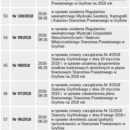
Powiatowego w Gryfinie na 2018 rok
w sprawie ustalenia Regulaminu
2018-
53
Nr 100/2018
wewnętrznego Wydziału Geodezji, Kartografii
09-26
i Katastru Starostwa Powiatowego w Gryfinie
w sprawie ustalenia Regulaminu
wewnętrznego Wydziału Gospodarki
2018-
54
Nr 99/2018
Nieruchomościami i Nadzoru
09-26
Właścicielskiego Starostwa Powiatowego w
Gryfinie
w sprawie zmiany zarządzenia Nr 4/2018
Starosty Gryfińskiego z dnia 19 stycznia
2018-
2018 r. w sprawie ustalenia dysponentów
55
Nr 982018
09-25
środków budżetowych określonych w planie
finansowym Starostwa Powiatowego w
Gryfinie na 2018 rok
w sprawie zmiany zarządzenia Nr 3/2018
Starosty Gryfińskiego z dnia 19 stycznia
2018-
56
Nr 97/2018
2018 r. w sprawie zatwierdzenia planu
09-25
finansowego Starostwa Powiatowego w
Gryfinie na 2018 rok
w sprawie zmiany zarządzenia Nr 11/2018
Starosty Gryfińskiego z dnia 9 lutego 2018 r.
2018-
57
Nr 96/2018
w sprawie określenia zasad (polityki)
09-20
rachunkowości w Starostwie Powiatowym w
Gryfinie