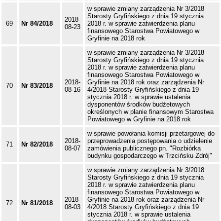
w sprawie zmiany zarządzenia Nr 3/2018
Starosty Gryfińskiego z dnia 19 stycznia
2018-
69
Nr 84/2018
2018 r. w sprawie zatwierdzenia planu
08-23
finansowego Starostwa Powiatowego w
Gryfinie na 2018 rok
w sprawie zmiany zarządzenia Nr 3/2018
Starosty Gryfińskiego z dnia 19 stycznia
2018 r. w sprawie zatwierdzenia planu
finansowego Starostwa Powiatowego w
2018-
Gryfinie na 2018 rok oraz zarządzenia Nr
70
Nr 83/2018
08-16
4/2018 Starosty Gryfińskiego z dnia 19
stycznia 2018 r. w sprawie ustalenia
dysponentów środków budżetowych
określonych w planie finansowym Starostwa
Powiatowego w Gryfinie na 2018 rok
w sprawie powołania komisji przetargowej do
2018-
przeprowadzenia postępowania o udzielenie
71
Nr 82/2018
08-07
zamówienia publicznego pn. "Rozbiórka
budynku gospodarczego w Trzcińsku Zdrój"
w sprawie zmiany zarządzenia Nr 3/2018
Starosty Gryfińskiego z dnia 19 stycznia
2018 r. w sprawie zatwierdzenia planu
finansowego Starostwa Powiatowego w
2018-
Gryfinie na 2018 rok oraz zarządzenia Nr
72
Nr 81/2018
08-03
4/2018 Starosty Gryfińskiego z dnia 19
stycznia 2018 r. w sprawie ustalenia