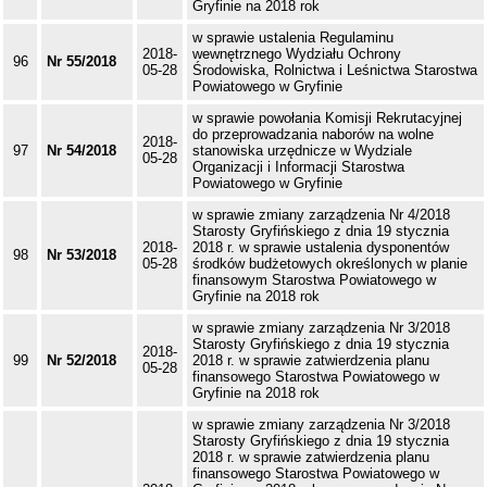
Gryfinie na 2018 rok
w sprawie ustalenia Regulaminu
2018-
wewnętrznego Wydziału Ochrony
96
Nr 55/2018
05-28
Środowiska, Rolnictwa i Leśnictwa Starostwa
Powiatowego w Gryfinie
w sprawie powołania Komisji Rekrutacyjnej
do przeprowadzania naborów na wolne
2018-
97
Nr 54/2018
stanowiska urzędnicze w Wydziale
05-28
Organizacji i Informacji Starostwa
Powiatowego w Gryfinie
w sprawie zmiany zarządzenia Nr 4/2018
Starosty Gryfińskiego z dnia 19 stycznia
2018-
2018 r. w sprawie ustalenia dysponentów
98
Nr 53/2018
05-28
środków budżetowych określonych w planie
finansowym Starostwa Powiatowego w
Gryfinie na 2018 rok
w sprawie zmiany zarządzenia Nr 3/2018
Starosty Gryfińskiego z dnia 19 stycznia
2018-
99
Nr 52/2018
2018 r. w sprawie zatwierdzenia planu
05-28
finansowego Starostwa Powiatowego w
Gryfinie na 2018 rok
w sprawie zmiany zarządzenia Nr 3/2018
Starosty Gryfińskiego z dnia 19 stycznia
2018 r. w sprawie zatwierdzenia planu
finansowego Starostwa Powiatowego w