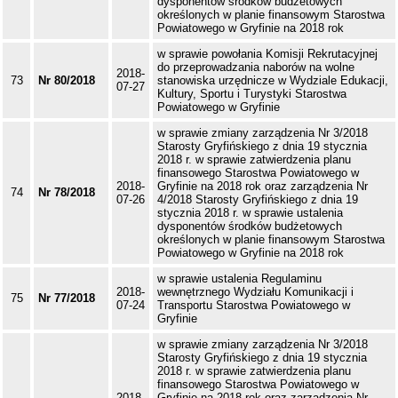
dysponentów środków budżetowych
określonych w planie finansowym Starostwa
Powiatowego w Gryfinie na 2018 rok
w sprawie powołania Komisji Rekrutacyjnej
do przeprowadzania naborów na wolne
2018-
73
Nr 80/2018
stanowiska urzędnicze w Wydziale Edukacji,
07-27
Kultury, Sportu i Turystyki Starostwa
Powiatowego w Gryfinie
w sprawie zmiany zarządzenia Nr 3/2018
Starosty Gryfińskiego z dnia 19 stycznia
2018 r. w sprawie zatwierdzenia planu
finansowego Starostwa Powiatowego w
2018-
Gryfinie na 2018 rok oraz zarządzenia Nr
74
Nr 78/2018
07-26
4/2018 Starosty Gryfińskiego z dnia 19
stycznia 2018 r. w sprawie ustalenia
dysponentów środków budżetowych
określonych w planie finansowym Starostwa
Powiatowego w Gryfinie na 2018 rok
w sprawie ustalenia Regulaminu
2018-
wewnętrznego Wydziału Komunikacji i
75
Nr 77/2018
07-24
Transportu Starostwa Powiatowego w
Gryfinie
w sprawie zmiany zarządzenia Nr 3/2018
Starosty Gryfińskiego z dnia 19 stycznia
2018 r. w sprawie zatwierdzenia planu
finansowego Starostwa Powiatowego w
2018-
Gryfinie na 2018 rok oraz zarządzenia Nr