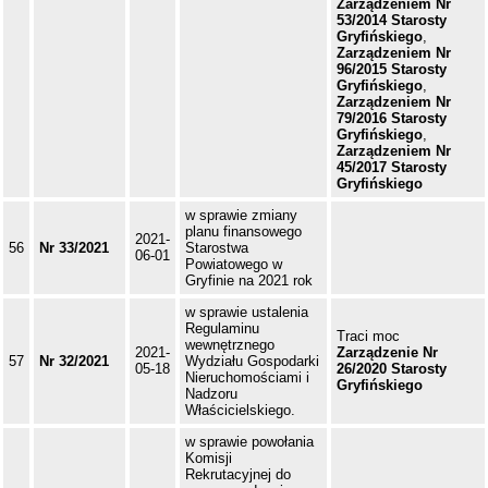
Zarządzeniem Nr
53/2014 Starosty
Gryfińskiego
,
Zarządzeniem Nr
96/2015 Starosty
Gryfińskiego
,
Zarządzeniem Nr
79/2016 Starosty
Gryfińskiego
,
Zarządzeniem Nr
45/2017 Starosty
Gryfińskiego
w sprawie zmiany
planu finansowego
2021-
56
Nr 33/2021
Starostwa
06-01
Powiatowego w
Gryfinie na 2021 rok
w sprawie ustalenia
Regulaminu
Traci moc
wewnętrznego
2021-
Zarządzenie Nr
57
Nr 32/2021
Wydziału Gospodarki
05-18
26/2020 Starosty
Nieruchomościami i
Gryfińskiego
Nadzoru
Właścicielskiego.
w sprawie powołania
Komisji
Rekrutacyjnej do