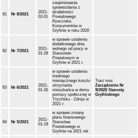
zaopiniowania
sprawozdania z
2021-
działalności
81
Nr 8/2021
02-01
Powiatowego
Rzecznika
Konsumentów w
Gryfinie w roku 2020
w sprawie ustalenia
dodatkowego dnia
2021-
wolnego od pracy w
82
Nr 7/2021
01-28
Starostwie
Powiatowym w
Gryfinie w 2021 r.
w sprawie ustalenia
średniego
miesięcznego kosztu
Traci moc
2021-
utrzymania
Zarządzenie Nr
83
Nr 6/2021
01-26
mieszkańca w domu
9/2020 Starosty
pomocy społecznej w
Gryfińskiego
Trzcińsku - Zdroju w
2021 r.
w sprawie zmiany
planu finansowego
2021-
84
Nr 5/2021
Starostwa
01-19
Powiatowego w
Gryfinie na 2021 rok