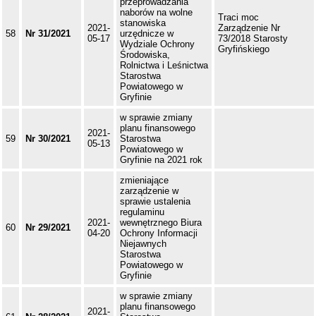
przeprowadzania
naborów na wolne
Traci moc
stanowiska
2021-
Zarządzenie Nr
58
Nr 31/2021
urzędnicze w
05-17
73/2018 Starosty
Wydziale Ochrony
Gryfińskiego
Środowiska,
Rolnictwa i Leśnictwa
Starostwa
Powiatowego w
Gryfinie
w sprawie zmiany
planu finansowego
2021-
59
Nr 30/2021
Starostwa
05-13
Powiatowego w
Gryfinie na 2021 rok
zmieniające
zarządzenie w
sprawie ustalenia
regulaminu
2021-
wewnętrznego Biura
60
Nr 29/2021
04-20
Ochrony Informacji
Niejawnych
Starostwa
Powiatowego w
Gryfinie
w sprawie zmiany
planu finansowego
2021-