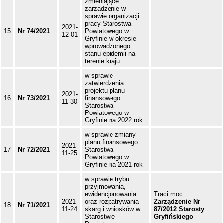
zmieniające
zarządzenie w
sprawie organizacji
pracy Starostwa
2021-
15
Nr 74/2021
Powiatowego w
12-01
Gryfinie w okresie
wprowadzonego
stanu epidemii na
terenie kraju
w sprawie
zatwierdzenia
projektu planu
2021-
16
Nr 73/2021
finansowego
11-30
Starostwa
Powiatowego w
Gryfinie na 2022 rok
w sprawie zmiany
planu finansowego
2021-
17
Nr 72/2021
Starostwa
11-25
Powiatowego w
Gryfinie na 2021 rok
w sprawie trybu
przyjmowania,
ewidencjonowania
Traci moc
2021-
oraz rozpatrywania
Zarządzenie Nr
18
Nr 71/2021
11-24
skarg i wniosków w
87/2012 Starosty
Starostwie
Gryfińskiego