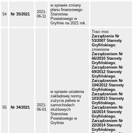
w sprawie zmiany
planu finansowego
2021-
54
Nr 35/2021
Starostwa
06-11
Powiatowego w
Gryfinie na 2021 rok.
Traci moc
Zarządzenie Nr
53/2007 Starosty
Gryfińskiego
;
zmienione
Zarządzeniem Nr
66/2010 Starosty
Gryfińskiego
,
Zarządzeniem Nr
69/2012 Starosty
Gryfińskiego
,
Zarządzeniem Nr
104/2012 Starosty
Gryfińskiego
,
w sprawie ustalenia
Zarządzeniem Nr
zakładowej normy
103/2013 Starosty
zużycia paliwa w
Gryfińskiego
,
2021-
samochodach
55
Nr 34/2021
Zarządzeniem Nr
06-01
służbowych
16/2014 Starosty
Starostwa
Gryfińskiego
,
Powiatowego w
Zarządzeniem Nr
Gryfinie
22/2014 Starosty
Gryfińskiego
,