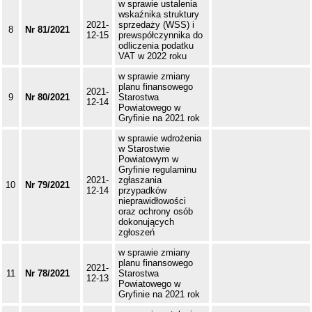
w sprawie ustalenia
wskaźnika struktury
2021-
sprzedaży (WSS) i
8
Nr 81/2021
12-15
prewspółczynnika do
odliczenia podatku
VAT w 2022 roku
w sprawie zmiany
planu finansowego
2021-
9
Nr 80/2021
Starostwa
12-14
Powiatowego w
Gryfinie na 2021 rok
w sprawie wdrożenia
w Starostwie
Powiatowym w
Gryfinie regulaminu
2021-
zgłaszania
10
Nr 79/2021
12-14
przypadków
nieprawidłowości
oraz ochrony osób
dokonujących
zgłoszeń
w sprawie zmiany
planu finansowego
2021-
11
Nr 78/2021
Starostwa
12-13
Powiatowego w
Gryfinie na 2021 rok