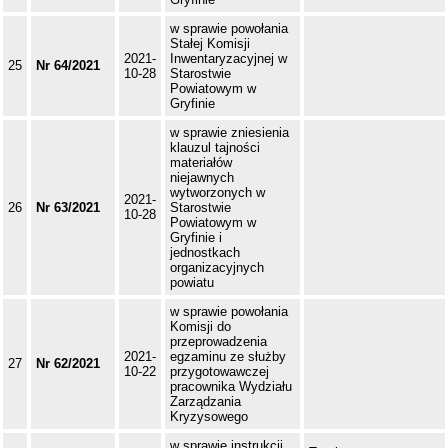
w sprawie powołania
Stałej Komisji
2021-
Inwentaryzacyjnej w
25
Nr 64/2021
10-28
Starostwie
Powiatowym w
Gryfinie
w sprawie zniesienia
klauzul tajności
materiałów
niejawnych
wytworzonych w
2021-
26
Nr 63/2021
Starostwie
10-28
Powiatowym w
Gryfinie i
jednostkach
organizacyjnych
powiatu
w sprawie powołania
Komisji do
przeprowadzenia
2021-
egzaminu ze służby
27
Nr 62/2021
10-22
przygotowawczej
pracownika Wydziału
Zarządzania
Kryzysowego
w sprawie instrukcji