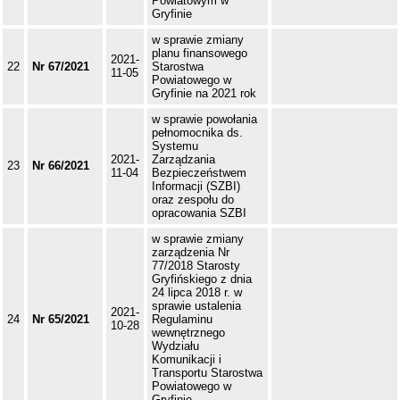
Powiatowym w
Gryfinie
w sprawie zmiany
planu finansowego
2021-
22
Nr 67/2021
Starostwa
11-05
Powiatowego w
Gryfinie na 2021 rok
w sprawie powołania
pełnomocnika ds.
Systemu
2021-
Zarządzania
23
Nr 66/2021
11-04
Bezpieczeństwem
Informacji (SZBI)
oraz zespołu do
opracowania SZBI
w sprawie zmiany
zarządzenia Nr
77/2018 Starosty
Gryfińskiego z dnia
24 lipca 2018 r. w
sprawie ustalenia
2021-
24
Nr 65/2021
Regulaminu
10-28
wewnętrznego
Wydziału
Komunikacji i
Transportu Starostwa
Powiatowego w
Gryfinie