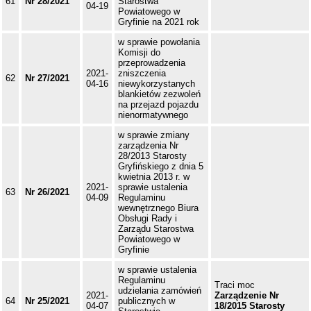
61
Nr 28/2021
Starostwa
04-19
Powiatowego w
Gryfinie na 2021 rok
w sprawie powołania
Komisji do
przeprowadzenia
2021-
zniszczenia
62
Nr 27/2021
04-16
niewykorzystanych
blankietów zezwoleń
na przejazd pojazdu
nienormatywnego
w sprawie zmiany
zarządzenia Nr
28/2013 Starosty
Gryfińskiego z dnia 5
kwietnia 2013 r. w
2021-
sprawie ustalenia
63
Nr 26/2021
04-09
Regulaminu
wewnętrznego Biura
Obsługi Rady i
Zarządu Starostwa
Powiatowego w
Gryfinie
w sprawie ustalenia
Regulaminu
Traci moc
udzielania zamówień
2021-
Zarządzenie Nr
64
Nr 25/2021
publicznych w
04-07
18/2015 Starosty