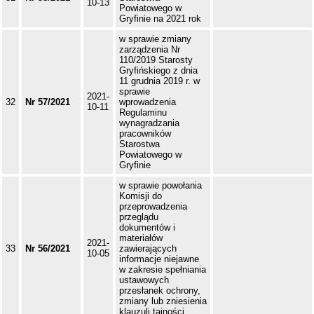
10-13
Powiatowego w
Gryfinie na 2021 rok
w sprawie zmiany
zarządzenia Nr
110/2019 Starosty
Gryfińskiego z dnia
11 grudnia 2019 r. w
sprawie
2021-
32
Nr 57/2021
wprowadzenia
10-11
Regulaminu
wynagradzania
pracowników
Starostwa
Powiatowego w
Gryfinie
w sprawie powołania
Komisji do
przeprowadzenia
przeglądu
dokumentów i
materiałów
2021-
33
Nr 56/2021
zawierających
10-05
informacje niejawne
w zakresie spełniania
ustawowych
przesłanek ochrony,
zmiany lub zniesienia
klauzuli tajności