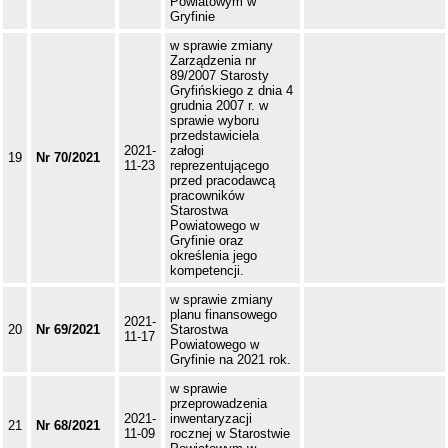
Powiatowym w
Gryfinie
w sprawie zmiany
Zarządzenia nr
89/2007 Starosty
Gryfińskiego z dnia 4
grudnia 2007 r. w
sprawie wyboru
przedstawiciela
2021-
załogi
19
Nr 70/2021
11-23
reprezentującego
przed pracodawcą
pracowników
Starostwa
Powiatowego w
Gryfinie oraz
określenia jego
kompetencji.
w sprawie zmiany
planu finansowego
2021-
20
Nr 69/2021
Starostwa
11-17
Powiatowego w
Gryfinie na 2021 rok.
w sprawie
przeprowadzenia
2021-
inwentaryzacji
21
Nr 68/2021
11-09
rocznej w Starostwie