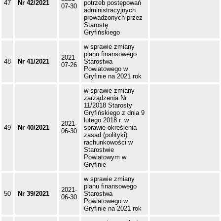
47
Nr 42/2021
potrzeb postępowań
07-30
administracyjnych
prowadzonych przez
Starostę
Gryfińskiego
w sprawie zmiany
planu finansowego
2021-
48
Nr 41/2021
Starostwa
07-26
Powiatowego w
Gryfinie na 2021 rok
w sprawie zmiany
zarządzenia Nr
11/2018 Starosty
Gryfińskiego z dnia 9
lutego 2018 r. w
2021-
49
Nr 40/2021
sprawie określenia
06-30
zasad (polityki)
rachunkowości w
Starostwie
Powiatowym w
Gryfinie
w sprawie zmiany
planu finansowego
2021-
50
Nr 39/2021
Starostwa
06-30
Powiatowego w
Gryfinie na 2021 rok