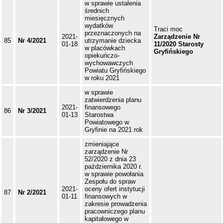
w sprawie ustalenia
średnich
miesięcznych
wydatków
Traci moc
przeznaczonych na
2021-
Zarządzenie Nr
85
Nr 4/2021
utrzymanie dziecka
01-18
11/2020 Starosty
w placówkach
Gryfińskiego
opiekuńczo-
wychowawczych
Powiatu Gryfińskiego
w roku 2021
w sprawie
zatwierdzenia planu
2021-
finansowego
86
Nr 3/2021
01-13
Starostwa
Powiatowego w
Gryfinie na 2021 rok
zmieniające
zarządzenie Nr
52/2020 z dnia 23
października 2020 r.
w sprawie powołania
Zespołu do spraw
2021-
oceny ofert instytucji
87
Nr 2/2021
01-11
finansowych w
zakresie prowadzenia
pracowniczego planu
kapitałowego w