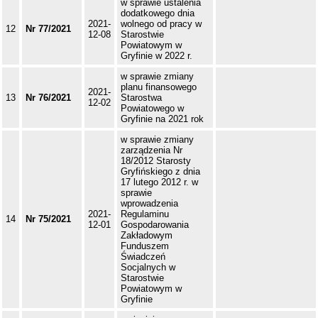
w sprawie ustalenia
dodatkowego dnia
2021-
wolnego od pracy w
12
Nr 77/2021
12-08
Starostwie
Powiatowym w
Gryfinie w 2022 r.
w sprawie zmiany
planu finansowego
2021-
13
Nr 76/2021
Starostwa
12-02
Powiatowego w
Gryfinie na 2021 rok
w sprawie zmiany
zarządzenia Nr
18/2012 Starosty
Gryfińskiego z dnia
17 lutego 2012 r. w
sprawie
wprowadzenia
2021-
Regulaminu
14
Nr 75/2021
12-01
Gospodarowania
Zakładowym
Funduszem
Świadczeń
Socjalnych w
Starostwie
Powiatowym w
Gryfinie