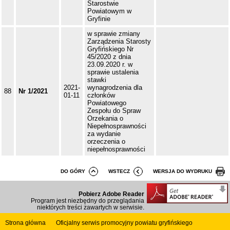
Starostwie
Powiatowym w
Gryfinie
w sprawie zmiany
Zarządzenia Starosty
Gryfińskiego Nr
45/2020 z dnia
23.09.2020 r. w
sprawie ustalenia
stawki
2021-
wynagrodzenia dla
88
Nr 1/2021
01-11
członków
Powiatowego
Zespołu do Spraw
Orzekania o
Niepełnosprawności
za wydanie
orzeczenia o
niepełnosprawności
DO GÓRY
WSTECZ
WERSJA DO WYDRUKU
Pobierz Adobe Reader
Program jest niezbędny do przeglądania
niektórych treści zawartych w serwisie.
Strona główna
Oficjalny serwis promocyjny powiatu gryfińskiego