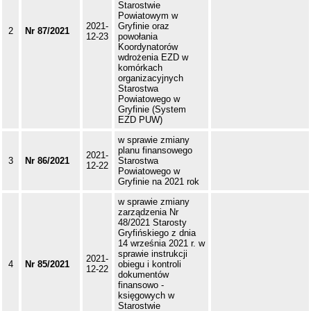
Starostwie
Powiatowym w
2021-
Gryfinie oraz
2
Nr 87/2021
12-23
powołania
Koordynatorów
wdrożenia EZD w
komórkach
organizacyjnych
Starostwa
Powiatowego w
Gryfinie (System
EZD PUW)
w sprawie zmiany
planu finansowego
2021-
3
Nr 86/2021
Starostwa
12-22
Powiatowego w
Gryfinie na 2021 rok
w sprawie zmiany
zarządzenia Nr
48/2021 Starosty
Gryfińskiego z dnia
14 września 2021 r. w
sprawie instrukcji
2021-
4
Nr 85/2021
obiegu i kontroli
12-22
dokumentów
finansowo -
księgowych w
Starostwie