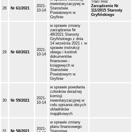
Traci moc
inwentaryzacyjnej w
2021-
Zarządzenie Nr
28
Nr 61/2021
Starostwie
10-14
111/2015 Starosty
Powiatowym w
Gryfińskiego
Gryfinie
w sprawie zmiany
zarządzenia Nr
48/2021 Starosty
Gryfińskiego z dnia
14 września 2021 r. w
sprawie instrukcji
2021-
29
Nr 60/2021
obiegu i kontroli
10-14
dokumentów
finansowo -
księgowych w
Starostwie
Powiatowym w
Gryfinie
w sprawie powołania
członków doraźnej
komisji
2021-
30
Nr 59/2021
inwentaryzacyjnej w
10-14
celu spisania obcych
składników
majątkowych
w sprawie zmiany
planu finansowego
2021-
31
Nr 58/2021
Starostwa