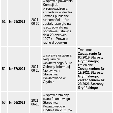
w sprawie powołania
Komisji do
przeprowadzenia
sprzedaży w drodze
licytacji publicznej
2021-
ruchomości, które
51
Nr 38/2021
06-30
zostały przejęte na
rzecz powiatu na
podstawie ustawy z
dnia 20 czerwca
1997 r. - Prawo o
ruchu drogowym
Traci moc
Zarządzenie Nr
w sprawie ustalenia
83/2019 Starosty
Regulaminu
Gryfińskiego
;
wewnętrznego Biura
zmienione
2021-
Ochrony Informacji
52
Nr 37/2021
Zarządzeniem Nr
06-28
Niejawnych
19/2021 Starosty
Starostwa
Gryfińskiego
,
Powiatowego w
Zarządzeniem Nr
Gryfinie
29/2021 Starosty
Gryfińskiego
w sprawie zmiany
planu finansowego
2021-
53
Nr 36/2021
Starostwa
06-16
Powiatowego w
Gryfinie na 2021 rok.