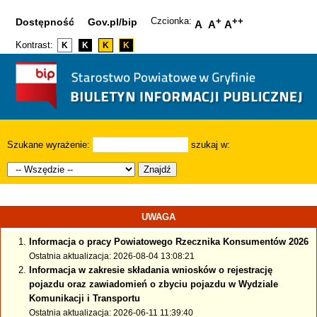
Czcionka:
+
++
Dostępność
Gov.pl/bip
A
A
A
Kontrast:
K
K
K
K
Szukane wyrażenie:
szukaj w:
Znajdź
UWAGA
Informacja o pracy Powiatowego Rzecznika Konsumentów 2026
Ostatnia aktualizacja: 2026-08-04 13:08:21
Informacja w zakresie składania wniosków o rejestrację
pojazdu oraz zawiadomień o zbyciu pojazdu w Wydziale
Komunikacji i Transportu
Ostatnia aktualizacja: 2026-06-11 11:39:40