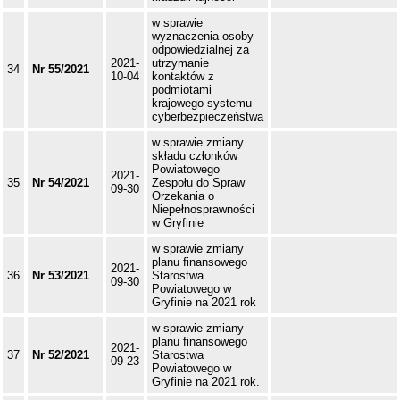
w sprawie
wyznaczenia osoby
odpowiedzialnej za
2021-
utrzymanie
34
Nr 55/2021
10-04
kontaktów z
podmiotami
krajowego systemu
cyberbezpieczeństwa
w sprawie zmiany
składu członków
Powiatowego
2021-
35
Nr 54/2021
Zespołu do Spraw
09-30
Orzekania o
Niepełnosprawności
w Gryfinie
w sprawie zmiany
planu finansowego
2021-
36
Nr 53/2021
Starostwa
09-30
Powiatowego w
Gryfinie na 2021 rok
w sprawie zmiany
planu finansowego
2021-
37
Nr 52/2021
Starostwa
09-23
Powiatowego w
Gryfinie na 2021 rok.