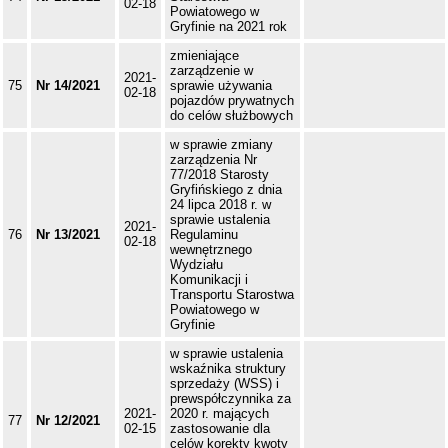
02-18
Powiatowego w
Gryfinie na 2021 rok
zmieniające
zarządzenie w
2021-
75
Nr 14/2021
sprawie używania
02-18
pojazdów prywatnych
do celów służbowych
w sprawie zmiany
zarządzenia Nr
77/2018 Starosty
Gryfińskiego z dnia
24 lipca 2018 r. w
sprawie ustalenia
2021-
76
Nr 13/2021
Regulaminu
02-18
wewnętrznego
Wydziału
Komunikacji i
Transportu Starostwa
Powiatowego w
Gryfinie
w sprawie ustalenia
wskaźnika struktury
sprzedaży (WSS) i
prewspółczynnika za
2021-
2020 r. mających
77
Nr 12/2021
02-15
zastosowanie dla
celów korekty kwoty