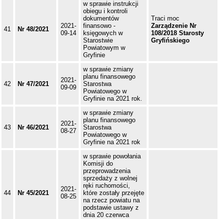
w sprawie instrukcji
obiegu i kontroli
dokumentów
Traci moc
2021-
finansowo -
Zarządzenie Nr
41
Nr 48/2021
09-14
księgowych w
108/2018 Starosty
Starostwie
Gryfińskiego
Powiatowym w
Gryfinie
w sprawie zmiany
planu finansowego
2021-
42
Nr 47/2021
Starostwa
09-09
Powiatowego w
Gryfinie na 2021 rok.
w sprawie zmiany
planu finansowego
2021-
43
Nr 46/2021
Starostwa
08-27
Powiatowego w
Gryfinie na 2021 rok
w sprawie powołania
Komisji do
przeprowadzenia
sprzedaży z wolnej
ręki ruchomości,
2021-
44
Nr 45/2021
które zostały przejęte
08-25
na rzecz powiatu na
podstawie ustawy z
dnia 20 czerwca