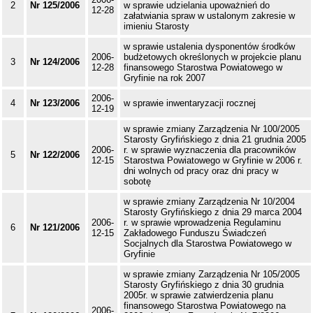
2
Nr 125/2006
w sprawie udzielania upoważnień do
12-28
załatwiania spraw w ustalonym zakresie w
imieniu Starosty
w sprawie ustalenia dysponentów środków
2006-
budżetowych określonych w projekcie planu
3
Nr 124/2006
12-28
finansowego Starostwa Powiatowego w
Gryfinie na rok 2007
2006-
4
Nr 123/2006
w sprawie inwentaryzacji rocznej
12-19
w sprawie zmiany Zarządzenia Nr 100/2005
Starosty Gryfińskiego z dnia 21 grudnia 2005
2006-
r. w sprawie wyznaczenia dla pracowników
5
Nr 122/2006
12-15
Starostwa Powiatowego w Gryfinie w 2006 r.
dni wolnych od pracy oraz dni pracy w
sobotę
w sprawie zmiany Zarządzenia Nr 10/2004
Starosty Gryfińskiego z dnia 29 marca 2004
2006-
r. w sprawie wprowadzenia Regulaminu
6
Nr 121/2006
12-15
Zakładowego Funduszu Świadczeń
Socjalnych dla Starostwa Powiatowego w
Gryfinie
w sprawie zmiany Zarządzenia Nr 105/2005
Starosty Gryfińskiego z dnia 30 grudnia
2005r. w sprawie zatwierdzenia planu
finansowego Starostwa Powiatowego na
2006-