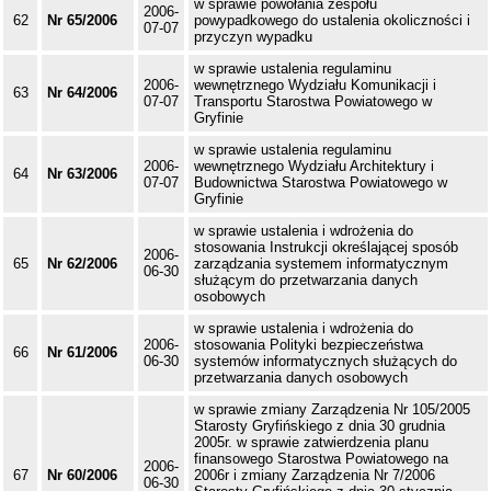
w sprawie powołania zespołu
2006-
62
Nr 65/2006
powypadkowego do ustalenia okoliczności i
07-07
przyczyn wypadku
w sprawie ustalenia regulaminu
2006-
wewnętrznego Wydziału Komunikacji i
63
Nr 64/2006
07-07
Transportu Starostwa Powiatowego w
Gryfinie
w sprawie ustalenia regulaminu
2006-
wewnętrznego Wydziału Architektury i
64
Nr 63/2006
07-07
Budownictwa Starostwa Powiatowego w
Gryfinie
w sprawie ustalenia i wdrożenia do
stosowania Instrukcji określającej sposób
2006-
65
Nr 62/2006
zarządzania systemem informatycznym
06-30
służącym do przetwarzania danych
osobowych
w sprawie ustalenia i wdrożenia do
2006-
stosowania Polityki bezpieczeństwa
66
Nr 61/2006
06-30
systemów informatycznych służących do
przetwarzania danych osobowych
w sprawie zmiany Zarządzenia Nr 105/2005
Starosty Gryfińskiego z dnia 30 grudnia
2005r. w sprawie zatwierdzenia planu
finansowego Starostwa Powiatowego na
2006-
67
Nr 60/2006
2006r i zmiany Zarządzenia Nr 7/2006
06-30