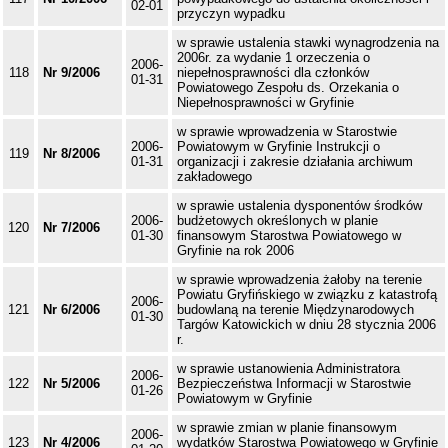
02-01
przyczyn wypadku
w sprawie ustalenia stawki wynagrodzenia na
2006r. za wydanie 1 orzeczenia o
2006-
118
Nr 9/2006
niepełnosprawności dla członków
01-31
Powiatowego Zespołu ds. Orzekania o
Niepełnosprawności w Gryfinie
w sprawie wprowadzenia w Starostwie
2006-
Powiatowym w Gryfinie Instrukcji o
119
Nr 8/2006
01-31
organizacji i zakresie działania archiwum
zakładowego
w sprawie ustalenia dysponentów środków
2006-
budżetowych określonych w planie
120
Nr 7/2006
01-30
finansowym Starostwa Powiatowego w
Gryfinie na rok 2006
w sprawie wprowadzenia żałoby na terenie
Powiatu Gryfińskiego w związku z katastrofą
2006-
121
Nr 6/2006
budowlaną na terenie Międzynarodowych
01-30
Targów Katowickich w dniu 28 stycznia 2006
r.
w sprawie ustanowienia Administratora
2006-
122
Nr 5/2006
Bezpieczeństwa Informacji w Starostwie
01-26
Powiatowym w Gryfinie
w sprawie zmian w planie finansowym
2006-
123
Nr 4/2006
wydatków Starostwa Powiatowego w Gryfinie