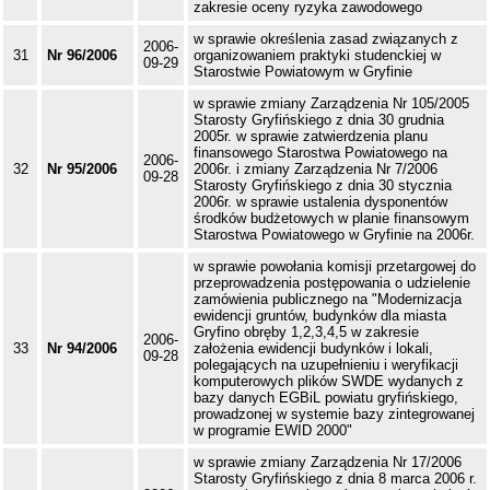
zakresie oceny ryzyka zawodowego
w sprawie określenia zasad związanych z
2006-
31
Nr 96/2006
organizowaniem praktyki studenckiej w
09-29
Starostwie Powiatowym w Gryfinie
w sprawie zmiany Zarządzenia Nr 105/2005
Starosty Gryfińskiego z dnia 30 grudnia
2005r. w sprawie zatwierdzenia planu
finansowego Starostwa Powiatowego na
2006-
32
Nr 95/2006
2006r. i zmiany Zarządzenia Nr 7/2006
09-28
Starosty Gryfińskiego z dnia 30 stycznia
2006r. w sprawie ustalenia dysponentów
środków budżetowych w planie finansowym
Starostwa Powiatowego w Gryfinie na 2006r.
w sprawie powołania komisji przetargowej do
przeprowadzenia postępowania o udzielenie
zamówienia publicznego na "Modernizacja
ewidencji gruntów, budynków dla miasta
Gryfino obręby 1,2,3,4,5 w zakresie
2006-
33
Nr 94/2006
założenia ewidencji budynków i lokali,
09-28
polegających na uzupełnieniu i weryfikacji
komputerowych plików SWDE wydanych z
bazy danych EGBiL powiatu gryfińskiego,
prowadzonej w systemie bazy zintegrowanej
w programie EWID 2000"
w sprawie zmiany Zarządzenia Nr 17/2006
Starosty Gryfińskiego z dnia 8 marca 2006 r.