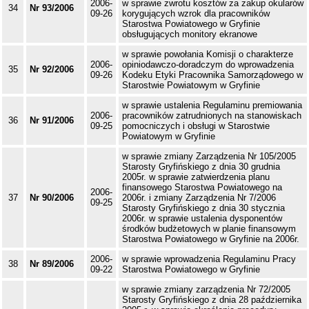
2006-
w sprawie zwrotu kosztów za zakup okularów
34
Nr 93/2006
09-26
korygujących wzrok dla pracowników
Starostwa Powiatowego w Gryfinie
obsługujących monitory ekranowe
w sprawie powołania Komisji o charakterze
2006-
opiniodawczo-doradczym do wprowadzenia
35
Nr 92/2006
09-26
Kodeku Etyki Pracownika Samorządowego w
Starostwie Powiatowym w Gryfinie
w sprawie ustalenia Regulaminu premiowania
2006-
pracowników zatrudnionych na stanowiskach
36
Nr 91/2006
09-25
pomocniczych i obsługi w Starostwie
Powiatowym w Gryfinie
w sprawie zmiany Zarządzenia Nr 105/2005
Starosty Gryfińskiego z dnia 30 grudnia
2005r. w sprawie zatwierdzenia planu
finansowego Starostwa Powiatowego na
2006-
37
Nr 90/2006
2006r. i zmiany Zarządzenia Nr 7/2006
09-25
Starosty Gryfińskiego z dnia 30 stycznia
2006r. w sprawie ustalenia dysponentów
środków budżetowych w planie finansowym
Starostwa Powiatowego w Gryfinie na 2006r.
2006-
w sprawie wprowadzenia Regulaminu Pracy
38
Nr 89/2006
09-22
Starostwa Powiatowego w Gryfinie
w sprawie zmiany zarządzenia Nr 72/2005
Starosty Gryfińskiego z dnia 28 października