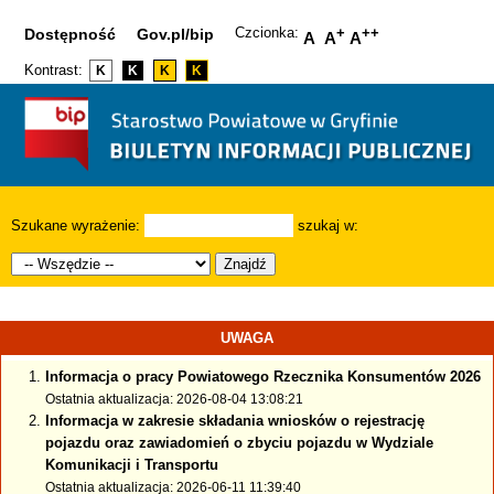
Czcionka:
+
++
Dostępność
Gov.pl/bip
A
A
A
Kontrast:
K
K
K
K
Szukane wyrażenie:
szukaj w:
Znajdź
UWAGA
Informacja o pracy Powiatowego Rzecznika Konsumentów 2026
Ostatnia aktualizacja: 2026-08-04 13:08:21
Informacja w zakresie składania wniosków o rejestrację
pojazdu oraz zawiadomień o zbyciu pojazdu w Wydziale
Komunikacji i Transportu
Ostatnia aktualizacja: 2026-06-11 11:39:40