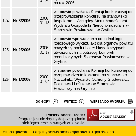
01-20
na rok 2006
w sprawie powołania Komisji konkursowej do
przeprowadzenia konkursu na stanowisko
2006-
124
Nr 3/2006
Inspektora – Zarządcy Nieruchomościami
01-18
Wydziału Gospodarki Nieruchomościami w
Starostwie Powiatowym w Gryfinie
w sprawie wprowadzenia do jednolitego
rzeczowego wykazu akt dla organów powiatu
2006-
nowych symboli i haseł klasyfikacyjnych
125
Nr 2/2006
01-17
utworzonych na potrzeby komórek
organizacyjnych Starostwa Powiatowego w
Gryfinie
w sprawie powołania Komisji konkursowej do
przeprowadzenia konkursu na stanowisko
2006-
126
Nr 1/2006
Naczelnika Wydziału Ochrony Środowiska,
01-04
Rolnictwa i Leśnictwa w Starostwie
Powiatowym w Gryfinie
DO GÓRY
WSTECZ
WERSJA DO WYDRUKU
Pobierz Adobe Reader
Program jest niezbędny do przeglądania
niektórych treści zawartych w serwisie.
Strona główna
Oficjalny serwis promocyjny powiatu gryfińskiego