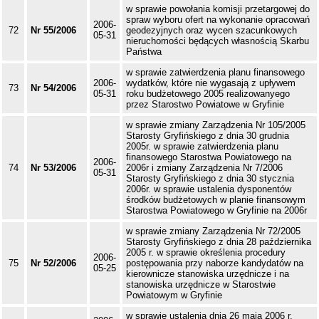
w sprawie powołania komisji przetargowej do
spraw wyboru ofert na wykonanie opracowań
2006-
72
Nr 55/2006
geodezyjnych oraz wycen szacunkowych
05-31
nieruchomości będących własnością Skarbu
Państwa
w sprawie zatwierdzenia planu finansowego
2006-
wydatków, które nie wygasają z upływem
73
Nr 54/2006
05-31
roku budżetowego 2005 realizowanyego
przez Starostwo Powiatowe w Gryfinie
w sprawie zmiany Zarządzenia Nr 105/2005
Starosty Gryfińskiego z dnia 30 grudnia
2005r. w sprawie zatwierdzenia planu
finansowego Starostwa Powiatowego na
2006-
74
Nr 53/2006
2006r i zmiany Zarządzenia Nr 7/2006
05-31
Starosty Gryfińskiego z dnia 30 stycznia
2006r. w sprawie ustalenia dysponentów
środków budżetowych w planie finansowym
Starostwa Powiatowego w Gryfinie na 2006r
w sprawie zmiany Zarządzenia Nr 72/2005
Starosty Gryfińskiego z dnia 28 października
2005 r. w sprawie określenia procedury
2006-
75
Nr 52/2006
postępowania przy naborze kandydatów na
05-25
kierownicze stanowiska urzędnicze i na
stanowiska urzędnicze w Starostwie
Powiatowym w Gryfinie
w sprawie ustalenia dnia 26 maja 2006 r.