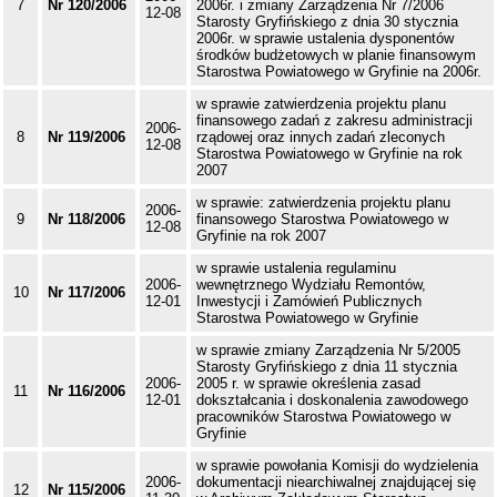
7
Nr 120/2006
2006r. i zmiany Zarządzenia Nr 7/2006
12-08
Starosty Gryfińskiego z dnia 30 stycznia
2006r. w sprawie ustalenia dysponentów
środków budżetowych w planie finansowym
Starostwa Powiatowego w Gryfinie na 2006r.
w sprawie zatwierdzenia projektu planu
finansowego zadań z zakresu administracji
2006-
8
Nr 119/2006
rządowej oraz innych zadań zleconych
12-08
Starostwa Powiatowego w Gryfinie na rok
2007
w sprawie: zatwierdzenia projektu planu
2006-
9
Nr 118/2006
finansowego Starostwa Powiatowego w
12-08
Gryfinie na rok 2007
w sprawie ustalenia regulaminu
2006-
wewnętrznego Wydziału Remontów,
10
Nr 117/2006
12-01
Inwestycji i Zamówień Publicznych
Starostwa Powiatowego w Gryfinie
w sprawie zmiany Zarządzenia Nr 5/2005
Starosty Gryfińskiego z dnia 11 stycznia
2006-
2005 r. w sprawie określenia zasad
11
Nr 116/2006
12-01
dokształcania i doskonalenia zawodowego
pracowników Starostwa Powiatowego w
Gryfinie
w sprawie powołania Komisji do wydzielenia
2006-
dokumentacji niearchiwalnej znajdującej się
12
Nr 115/2006