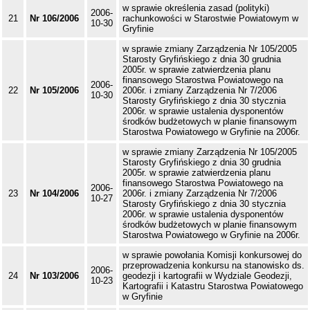
w sprawie określenia zasad (polityki)
2006-
21
Nr 106/2006
rachunkowości w Starostwie Powiatowym w
10-30
Gryfinie
w sprawie zmiany Zarządzenia Nr 105/2005
Starosty Gryfińskiego z dnia 30 grudnia
2005r. w sprawie zatwierdzenia planu
finansowego Starostwa Powiatowego na
2006-
22
Nr 105/2006
2006r. i zmiany Zarządzenia Nr 7/2006
10-30
Starosty Gryfińskiego z dnia 30 stycznia
2006r. w sprawie ustalenia dysponentów
środków budżetowych w planie finansowym
Starostwa Powiatowego w Gryfinie na 2006r.
w sprawie zmiany Zarządzenia Nr 105/2005
Starosty Gryfińskiego z dnia 30 grudnia
2005r. w sprawie zatwierdzenia planu
finansowego Starostwa Powiatowego na
2006-
23
Nr 104/2006
2006r. i zmiany Zarządzenia Nr 7/2006
10-27
Starosty Gryfińskiego z dnia 30 stycznia
2006r. w sprawie ustalenia dysponentów
środków budżetowych w planie finansowym
Starostwa Powiatowego w Gryfinie na 2006r.
w sprawie powołania Komisji konkursowej do
przeprowadzenia konkursu na stanowisko ds.
2006-
24
Nr 103/2006
geodezji i kartografii w Wydziale Geodezji,
10-23
Kartografii i Katastru Starostwa Powiatowego
w Gryfinie