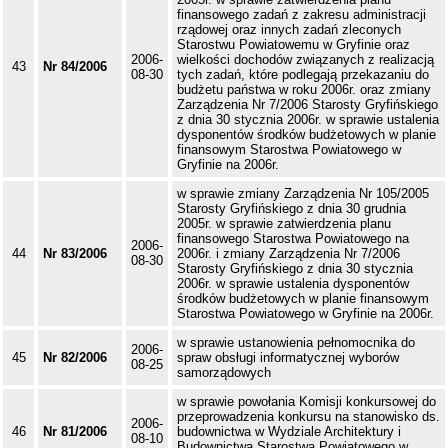
finansowego zadań z zakresu administracji
rządowej oraz innych zadań zleconych
Starostwu Powiatowemu w Gryfinie oraz
2006-
wielkości dochodów związanych z realizacją
43
Nr 84/2006
08-30
tych zadań, które podlegają przekazaniu do
budżetu państwa w roku 2006r. oraz zmiany
Zarządzenia Nr 7/2006 Starosty Gryfińskiego
z dnia 30 stycznia 2006r. w sprawie ustalenia
dysponentów środków budżetowych w planie
finansowym Starostwa Powiatowego w
Gryfinie na 2006r.
w sprawie zmiany Zarządzenia Nr 105/2005
Starosty Gryfińskiego z dnia 30 grudnia
2005r. w sprawie zatwierdzenia planu
finansowego Starostwa Powiatowego na
2006-
44
Nr 83/2006
2006r. i zmiany Zarządzenia Nr 7/2006
08-30
Starosty Gryfińskiego z dnia 30 stycznia
2006r. w sprawie ustalenia dysponentów
środków budżetowych w planie finansowym
Starostwa Powiatowego w Gryfinie na 2006r.
w sprawie ustanowienia pełnomocnika do
2006-
45
Nr 82/2006
spraw obsługi informatycznej wyborów
08-25
samorządowych
w sprawie powołania Komisji konkursowej do
przeprowadzenia konkursu na stanowisko ds.
2006-
46
Nr 81/2006
budownictwa w Wydziale Architektury i
08-10
Budownictwa Starostwa Powiatowego w