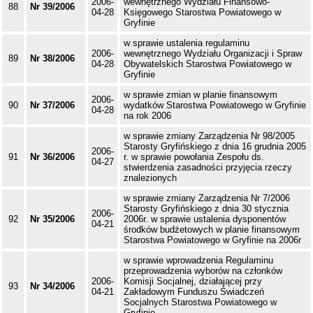
2006-
wewnętrznego Wydziału Finansowo-
88
Nr 39/2006
04-28
Księgowego Starostwa Powiatowego w
Gryfinie
w sprawie ustalenia regulaminu
2006-
wewnętrznego Wydziału Organizacji i Spraw
89
Nr 38/2006
04-28
Obywatelskich Starostwa Powiatowego w
Gryfinie
w sprawie zmian w planie finansowym
2006-
90
Nr 37/2006
wydatków Starostwa Powiatowego w Gryfinie
04-28
na rok 2006
w sprawie zmiany Zarządzenia Nr 98/2005
Starosty Gryfińskiego z dnia 16 grudnia 2005
2006-
91
Nr 36/2006
r. w sprawie powołania Zespołu ds.
04-27
stwierdzenia zasadności przyjęcia rzeczy
znalezionych
w sprawie zmiany Zarządzenia Nr 7/2006
Starosty Gryfińskiego z dnia 30 stycznia
2006-
92
Nr 35/2006
2006r. w sprawie ustalenia dysponentów
04-21
środków budżetowych w planie finansowym
Starostwa Powiatowego w Gryfinie na 2006r
w sprawie wprowadzenia Regulaminu
przeprowadzenia wyborów na członków
2006-
Komisji Socjalnej, działającej przy
93
Nr 34/2006
04-21
Zakładowym Funduszu Świadczeń
Socjalnych Starostwa Powiatowego w
Gryfinie