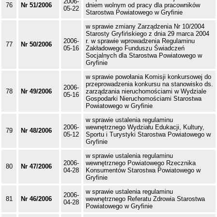
2006-
76
Nr 51/2006
dniem wolnym od pracy dla pracowników
05-22
Starostwa Powiatowego w Gryfinie
w sprawie zmiany Zarządzenia Nr 10/2004
Starosty Gryfińskiego z dnia 29 marca 2004
2006-
r. w sprawie wprowadzenia Regulaminu
77
Nr 50/2006
05-16
Zakładowego Funduszu Świadczeń
Socjalnych dla Starostwa Powiatowego w
Gryfinie
w sprawie powołania Komisji konkursowej do
przeprowadzenia konkursu na stanowisko ds.
2006-
78
Nr 49/2006
zarządzania nieruchomościami w Wydziale
05-16
Gospodarki Nieruchomościami Starostwa
Powiatowego w Gryfinie
w sprawie ustalenia regulaminu
2006-
wewnętrznego Wydziału Edukacji, Kultury,
79
Nr 48/2006
05-12
Sportu i Turystyki Starostwa Powiatowego w
Gryfinie
w sprawie ustalenia regulaminu
2006-
wewnętrznego Powiatowego Rzecznika
80
Nr 47/2006
04-28
Konsumentów Starostwa Powiatowego w
Gryfinie
w sprawie ustalenia regulaminu
2006-
81
Nr 46/2006
wewnętrznego Referatu Zdrowia Starostwa
04-28
Powiatowego w Gryfinie