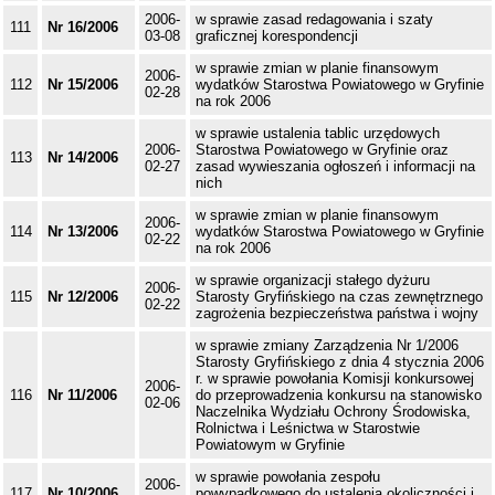
2006-
w sprawie zasad redagowania i szaty
111
Nr 16/2006
03-08
graficznej korespondencji
w sprawie zmian w planie finansowym
2006-
112
Nr 15/2006
wydatków Starostwa Powiatowego w Gryfinie
02-28
na rok 2006
w sprawie ustalenia tablic urzędowych
2006-
Starostwa Powiatowego w Gryfinie oraz
113
Nr 14/2006
02-27
zasad wywieszania ogłoszeń i informacji na
nich
w sprawie zmian w planie finansowym
2006-
114
Nr 13/2006
wydatków Starostwa Powiatowego w Gryfinie
02-22
na rok 2006
w sprawie organizacji stałego dyżuru
2006-
115
Nr 12/2006
Starosty Gryfińskiego na czas zewnętrznego
02-22
zagrożenia bezpieczeństwa państwa i wojny
w sprawie zmiany Zarządzenia Nr 1/2006
Starosty Gryfińskiego z dnia 4 stycznia 2006
r. w sprawie powołania Komisji konkursowej
2006-
116
Nr 11/2006
do przeprowadzenia konkursu na stanowisko
02-06
Naczelnika Wydziału Ochrony Środowiska,
Rolnictwa i Leśnictwa w Starostwie
Powiatowym w Gryfinie
w sprawie powołania zespołu
2006-
117
Nr 10/2006
powypadkowego do ustalenia okoliczności i