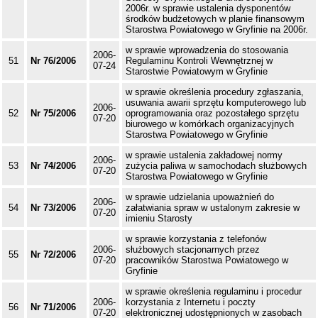
2006r. w sprawie ustalenia dysponentów
środków budżetowych w planie finansowym
Starostwa Powiatowego w Gryfinie na 2006r.
w sprawie wprowadzenia do stosowania
2006-
51
Nr 76/2006
Regulaminu Kontroli Wewnętrznej w
07-24
Starostwie Powiatowym w Gryfinie
w sprawie określenia procedury zgłaszania,
usuwania awarii sprzętu komputerowego lub
2006-
52
Nr 75/2006
oprogramowania oraz pozostałego sprzętu
07-20
biurowego w komórkach organizacyjnych
Starostwa Powiatowego w Gryfinie
w sprawie ustalenia zakładowej normy
2006-
53
Nr 74/2006
zużycia paliwa w samochodach służbowych
07-20
Starostwa Powiatowego w Gryfinie
w sprawie udzielania upoważnień do
2006-
54
Nr 73/2006
załatwiania spraw w ustalonym zakresie w
07-20
imieniu Starosty
w sprawie korzystania z telefonów
2006-
służbowych stacjonarnych przez
55
Nr 72/2006
07-20
pracowników Starostwa Powiatowego w
Gryfinie
w sprawie określenia regulaminu i procedur
2006-
korzystania z Internetu i poczty
56
Nr 71/2006
07-20
elektronicznej udostępnionych w zasobach