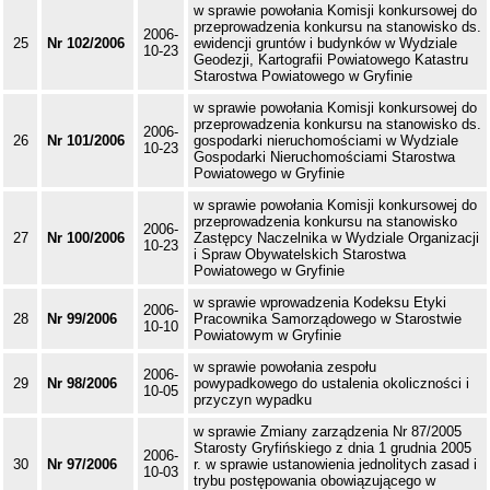
w sprawie powołania Komisji konkursowej do
przeprowadzenia konkursu na stanowisko ds.
2006-
25
Nr 102/2006
ewidencji gruntów i budynków w Wydziale
10-23
Geodezji, Kartografii Powiatowego Katastru
Starostwa Powiatowego w Gryfinie
w sprawie powołania Komisji konkursowej do
przeprowadzenia konkursu na stanowisko ds.
2006-
26
Nr 101/2006
gospodarki nieruchomościami w Wydziale
10-23
Gospodarki Nieruchomościami Starostwa
Powiatowego w Gryfinie
w sprawie powołania Komisji konkursowej do
przeprowadzenia konkursu na stanowisko
2006-
27
Nr 100/2006
Zastępcy Naczelnika w Wydziale Organizacji
10-23
i Spraw Obywatelskich Starostwa
Powiatowego w Gryfinie
w sprawie wprowadzenia Kodeksu Etyki
2006-
28
Nr 99/2006
Pracownika Samorządowego w Starostwie
10-10
Powiatowym w Gryfinie
w sprawie powołania zespołu
2006-
29
Nr 98/2006
powypadkowego do ustalenia okoliczności i
10-05
przyczyn wypadku
w sprawie Zmiany zarządzenia Nr 87/2005
Starosty Gryfińskiego z dnia 1 grudnia 2005
2006-
30
Nr 97/2006
r. w sprawie ustanowienia jednolitych zasad i
10-03
trybu postępowania obowiązującego w