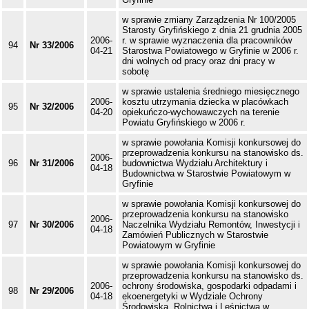
w sprawie zmiany Zarządzenia Nr 100/2005
Starosty Gryfińskiego z dnia 21 grudnia 2005
2006-
r. w sprawie wyznaczenia dla pracowników
94
Nr 33/2006
04-21
Starostwa Powiatowego w Gryfinie w 2006 r.
dni wolnych od pracy oraz dni pracy w
sobotę
w sprawie ustalenia średniego miesięcznego
2006-
kosztu utrzymania dziecka w placówkach
95
Nr 32/2006
04-20
opiekuńczo-wychowawczych na terenie
Powiatu Gryfińskiego w 2006 r.
w sprawie powołania Komisji konkursowej do
przeprowadzenia konkursu na stanowisko ds.
2006-
96
Nr 31/2006
budownictwa Wydziału Architektury i
04-18
Budownictwa w Starostwie Powiatowym w
Gryfinie
w sprawie powołania Komisji konkursowej do
przeprowadzenia konkursu na stanowisko
2006-
97
Nr 30/2006
Naczelnika Wydziału Remontów, Inwestycji i
04-18
Zamówień Publicznych w Starostwie
Powiatowym w Gryfinie
w sprawie powołania Komisji konkursowej do
przeprowadzenia konkursu na stanowisko ds.
2006-
ochrony środowiska, gospodarki odpadami i
98
Nr 29/2006
04-18
ekoenergetyki w Wydziale Ochrony
Środowiska, Rolnictwa i Leśnictwa w