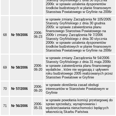
Starosty Gryfińskiego z dnia 30 stycznia
2006r. w sprawie ustalenia dysponentów
środków budżetowych w planie finansowym
Starostwa Powiatowego w Gryfinie na 2006r
w sprawie zmiany Zarządzenia Nr 105/2005
Starosty Gryfińskiego z dnia 30 grudnia
2005r. w sprawie zatwierdzenia planu
finansowego Starostwa Powiatowego na
2006-
68
Nr 59/2006
2006r i zmiany Zarządzenia Nr 7/2006
06-23
Starosty Gryfińskiego z dnia 30 stycznia
2006r. w sprawie ustalenia dysponentów
środków budżetowych w planie finansowym
Starostwa Powiatowego w Gryfinie na 2006r
w sprawie zmiany Zarządzenia Nr 54/2006
Starosty Gryfińskiego z dnia 31 maja 2006r.
2006-
w sprawie zatwierdzenia planu finansowego
69
Nr 58/2006
06-20
wydatków , które nie wygasają z upływem
roku budżetowego 2005 realizowanych przez
Starostwo Powiatowe w Gryfinie
w sprawie określenia zasad obsługi
2006-
70
Nr 57/2006
interesantów w Starostwie Powiatowym w
06-20
Gryfinie
w sprawie powołania komisji przetargowej do
2006-
spraw sprzedaży, wynajmowania i
71
Nr 56/2006
05-31
wydzierżawiania nieruchomości będących
własnością Skarbu Państwa