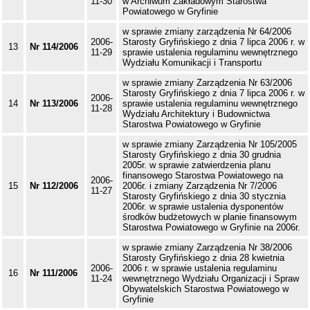
11-30
w Archiwum Zakładowym Starostwa
Powiatowego w Gryfinie
w sprawie zmiany zarządzenia Nr 64/2006
2006-
Starosty Gryfińskiego z dnia 7 lipca 2006 r. w
13
Nr 114/2006
11-29
sprawie ustalenia regulaminu wewnętrznego
Wydziału Komunikacji i Transportu
w sprawie zmiany Zarządzenia Nr 63/2006
Starosty Gryfińskiego z dnia 7 lipca 2006 r. w
2006-
14
Nr 113/2006
sprawie ustalenia regulaminu wewnętrznego
11-28
Wydziału Architektury i Budownictwa
Starostwa Powiatowego w Gryfinie
w sprawie zmiany Zarządzenia Nr 105/2005
Starosty Gryfińskiego z dnia 30 grudnia
2005r. w sprawie zatwierdzenia planu
finansowego Starostwa Powiatowego na
2006-
15
Nr 112/2006
2006r. i zmiany Zarządzenia Nr 7/2006
11-27
Starosty Gryfińskiego z dnia 30 stycznia
2006r. w sprawie ustalenia dysponentów
środków budżetowych w planie finansowym
Starostwa Powiatowego w Gryfinie na 2006r.
w sprawie zmiany Zarządzenia Nr 38/2006
Starosty Gryfińskiego z dnia 28 kwietnia
2006-
2006 r. w sprawie ustalenia regulaminu
16
Nr 111/2006
11-24
wewnętrznego Wydziału Organizacji i Spraw
Obywatelskich Starostwa Powiatowego w
Gryfinie