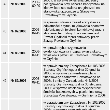
2005 r. w sprawie określenia procedury
2006-
39
Nr 88/2006
postępowania przy naborze kandydatów na
09-20
kierownicze stanowiska urzędnicze i na
stanowiska urzędnicze w Starostwie
Powiatowym w Gryfinie
w sprawie ustalenia zasad korzystania i
odpłatności z tytułu użytkowania aparatów
2006-
telefonicznych telefonii komórkowej wraz z
40
Nr 87/2006
09-15
abonamentem, których abonentem jest
Powiat Gryfiński reprezentowany przez
Zarząd Powiatu w Gryfinie
w sprawie trybu przyjmowania,
2006-
ewidencjonowania i rozpatrywania skarg,
41
Nr 86/2006
09-11
wniosków i petycji w Starostwie Powiatowym
w Gryfinie
w sprawie zmiany Zarządzenia Nr 105/2005
Starosty Gryfińskiego z dnia 30 grudnia
2005r. w sprawie zatwierdzenia planu
finansowego Starostwa Powiatowego na
2006-
42
Nr 85/2006
2006r. i zmiany Zarządzenia Nr 7/2006
09-11
Starosty Gryfińskiego z dnia 30 stycznia
2006r. w sprawie ustalenia dysponentów
środków budżetowych w planie finansowym
Starostwa Powiatowego w Gryfinie na 2006r.
w sprawie zmiany Zarządzenia Nr 106/2005
Starosty Gryfińskiego z dnia 30 grudnia
2005r. w sprawie zatwierdzenia planu