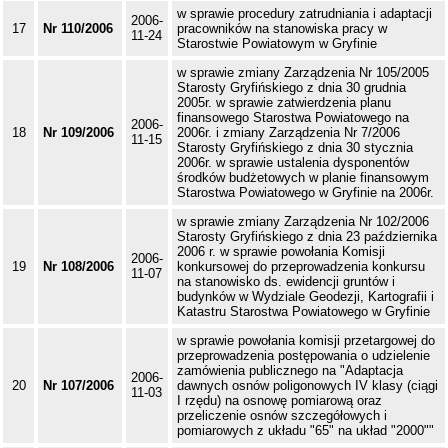
w sprawie procedury zatrudniania i adaptacji
2006-
17
Nr 110/2006
pracowników na stanowiska pracy w
11-24
Starostwie Powiatowym w Gryfinie
w sprawie zmiany Zarządzenia Nr 105/2005
Starosty Gryfińskiego z dnia 30 grudnia
2005r. w sprawie zatwierdzenia planu
finansowego Starostwa Powiatowego na
2006-
18
Nr 109/2006
2006r. i zmiany Zarządzenia Nr 7/2006
11-15
Starosty Gryfińskiego z dnia 30 stycznia
2006r. w sprawie ustalenia dysponentów
środków budżetowych w planie finansowym
Starostwa Powiatowego w Gryfinie na 2006r.
w sprawie zmiany Zarządzenia Nr 102/2006
Starosty Gryfińskiego z dnia 23 października
2006 r. w sprawie powołania Komisji
2006-
19
Nr 108/2006
konkursowej do przeprowadzenia konkursu
11-07
na stanowisko ds. ewidencji gruntów i
budynków w Wydziale Geodezji, Kartografii i
Katastru Starostwa Powiatowego w Gryfinie
w sprawie powołania komisji przetargowej do
przeprowadzenia postępowania o udzielenie
zamówienia publicznego na "Adaptacja
2006-
20
Nr 107/2006
dawnych osnów poligonowych IV klasy (ciągi
11-03
I rzędu) na osnowę pomiarową oraz
przeliczenie osnów szczegółowych i
pomiarowych z układu "65" na układ "2000""