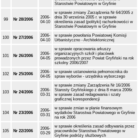
Starostwie Powiatowym w Gryfinie
w sprawie zmiany Zarządzenia Nr 64/2005 z
2006-
dnia 30 września 2005 r. w sprawie
99
Nr 28/2006
04-10
określenia zasad (polityki) rachunkowości w
Starostwie Powiatowym w Gryfinie
2006-
w sprawie powołania Powiatowej Komisji
100
Nr 27/2006
04-10
Urbanistyczno - Architektonicznej
w sprawie opracowania arkuszy
2006-
organizacyjnych szkół i placówek
101
Nr 26/2006
04-05
prowadzonych przez Powiat Gryfiński na rok
szkolny 2006/2007
2006-
w sprawie ustanowienia pełnomocnika do
102
Nr 25/2006
04-05
spraw wyborów - urzędnika wyborczego
w sprawie zmiany Zarządzenia Nr 16/2006
2006-
Starosty Gryfińskiego z dnia 8 marca 2006r.
103
Nr 24/2006
03-31
w sprawie zasad redagowania i szaty
graficznej korespondencji
w sprawie zmian w planie finansowym
2006-
104
Nr 23/2006
wydatków Starostwa Powiatowego w Gryfinie
03-31
na rok 2006
w sprawie określenia zasad odbywania przez
2006-
105
Nr 22/2006
pracowników Starostwa Powiatowego w
03-29
Gryfinie podróży służbowych