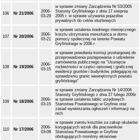
w sprawie zmiany Zarządzenia Nr 53/2005
2006-
Starosty Gryfińskiego z dnia 17 sierpnia
106
Nr 21/2006
03-29
2005 r. w sprawie używania pojazdów
prywatnych do celów służbowych
w sprawie ustalenia średniego miesięcznego
2006-
kosztu utrzymania mieszkańca w domu
107
Nr 20/2006
03-21
pomocy społecznej na terenie Powiatu
Gryfińskiego w 2006 r.
w sprawie powołania komisji przetargowej do
przeprowadzenia postępowania o udzielenie
zamówienia publicznego na "Usunięcie
2006-
108
Nr 19/2006
rozbieżności w części opisowej i graficznej
03-15
ewidencji gruntów i budynków, polegającej na
sprawdzeniu granic wewnętrznych powiatu
gryfińskiego"
w sprawie zmiany Zarządzenia Nr 14/2006
Starosty Gryfińskiego z dnia 27 lutego 2006r.
2006-
w sprawie ustalenia tablic urzędowych
109
Nr 18/2006
03-15
Starostwa Powiatowego w Gryfinie oraz
zasad wywieszania ogłoszeń i informacji na
nich
w sprawie zwrotu kosztów za zakup okularów
2006-
korygujących wzrok dla pracowników
110
Nr 17/2006
03-08
Starostwa Powiatowego w Gryfinie
obsługujących monitory ekranowe