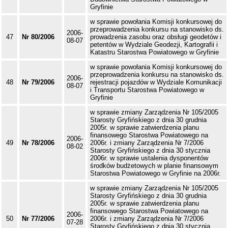
Gryfinie
w sprawie powołania Komisji konkursowej do
przeprowadzenia konkursu na stanowisko ds.
2006-
47
Nr 80/2006
prowadzenia zasobu oraz obsługi geodetów i
08-07
petentów w Wydziale Geodezji, Kartografii i
Katastru Starostwa Powiatowego w Gryfinie
w sprawie powołania Komisji konkursowej do
przeprowadzenia konkursu na stanowisko ds.
2006-
48
Nr 79/2006
rejestracji pojazdów w Wydziale Komunikacji
08-07
i Transportu Starostwa Powiatowego w
Gryfinie
w sprawie zmiany Zarządzenia Nr 105/2005
Starosty Gryfińskiego z dnia 30 grudnia
2005r. w sprawie zatwierdzenia planu
finansowego Starostwa Powiatowego na
2006-
49
Nr 78/2006
2006r. i zmiany Zarządzenia Nr 7/2006
08-02
Starosty Gryfińskiego z dnia 30 stycznia
2006r. w sprawie ustalenia dysponentów
środków budżetowych w planie finansowym
Starostwa Powiatowego w Gryfinie na 2006r.
w sprawie zmiany Zarządzenia Nr 105/2005
Starosty Gryfińskiego z dnia 30 grudnia
2005r. w sprawie zatwierdzenia planu
finansowego Starostwa Powiatowego na
2006-
50
Nr 77/2006
2006r. i zmiany Zarządzenia Nr 7/2006
07-28
Starosty Gryfińskiego z dnia 30 stycznia