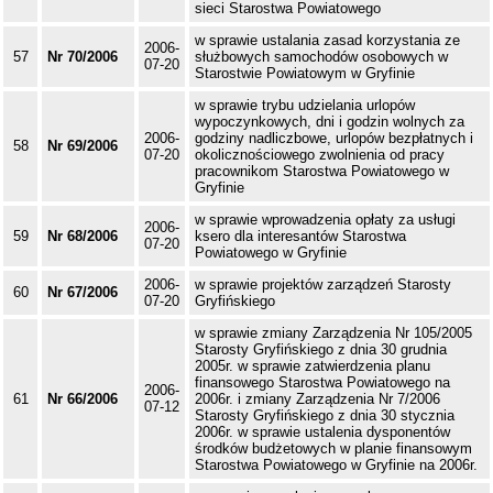
sieci Starostwa Powiatowego
w sprawie ustalania zasad korzystania ze
2006-
57
Nr 70/2006
służbowych samochodów osobowych w
07-20
Starostwie Powiatowym w Gryfinie
w sprawie trybu udzielania urlopów
wypoczynkowych, dni i godzin wolnych za
2006-
godziny nadliczbowe, urlopów bezpłatnych i
58
Nr 69/2006
07-20
okolicznościowego zwolnienia od pracy
pracownikom Starostwa Powiatowego w
Gryfinie
w sprawie wprowadzenia opłaty za usługi
2006-
59
Nr 68/2006
ksero dla interesantów Starostwa
07-20
Powiatowego w Gryfinie
2006-
w sprawie projektów zarządzeń Starosty
60
Nr 67/2006
07-20
Gryfińskiego
w sprawie zmiany Zarządzenia Nr 105/2005
Starosty Gryfińskiego z dnia 30 grudnia
2005r. w sprawie zatwierdzenia planu
finansowego Starostwa Powiatowego na
2006-
61
Nr 66/2006
2006r. i zmiany Zarządzenia Nr 7/2006
07-12
Starosty Gryfińskiego z dnia 30 stycznia
2006r. w sprawie ustalenia dysponentów
środków budżetowych w planie finansowym
Starostwa Powiatowego w Gryfinie na 2006r.