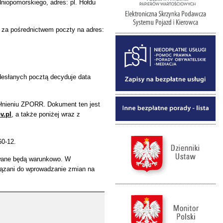
niopomorskiego, adres: pl. Hołdu
ć za pośrednictwem poczty na adres:
desłanych pocztą decyduje data
ełnieniu ZPORR. Dokument ten jest
v.pl
, a także poniżej wraz z
60-12.
mowane będą warunkowo. W
iązani do wprowadzanie zmian na