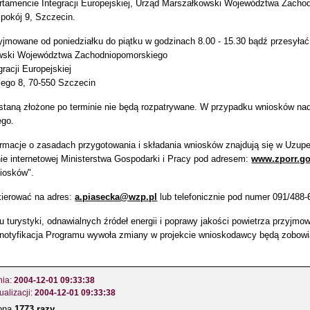
rtamencie Integracji Europejskiej, Urząd Marszałkowski Województwa Zachod
, pokój 9, Szczecin.
yjmowane od poniedziałku do piątku w godzinach 8.00 - 15.30 bądź przesyła
wski Województwa Zachodniopomorskiego
racji Europejskiej
iego 8, 70-550 Szczecin
ostaną złożone po terminie nie będą rozpatrywane. W przypadku wniosków na
ego.
rmacje o zasadach przygotowania i składania wniosków znajdują się w Uzup
nie internetowej Ministerstwa Gospodarki i Pracy pod adresem:
www.zporr.go
iosków".
kierować na adres:
a.piasecka@wzp.pl
lub telefonicznie pod numer 091/488-
u turystyki, odnawialnych źródeł energii i poprawy jakości powietrza przyj
i notyfikacja Programu wywoła zmiany w projekcie wnioskodawcy będą zobow
nia:
2004-12-01 09:33:38
ualizacji:
2004-12-01 09:33:38
zona
1773 razy