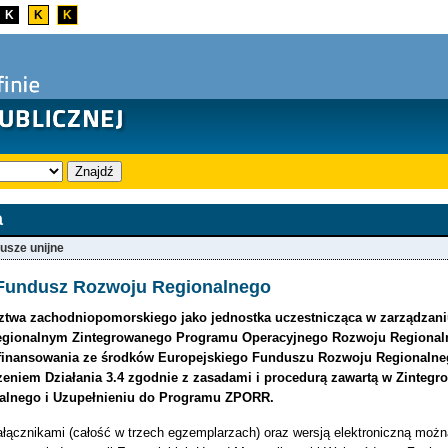
K
K
K
Znajdź
a
usze unijne
 Fundusz Rozwoju Regionalnego
twa zachodniopomorskiego jako jednostka uczestnicząca w zarządzan
gionalnym Zintegrowanego Programu Operacyjnego Rozwoju Regionaln
finansowania ze środków Europejskiego Funduszu Rozwoju Regionalnego d
eniem Działania 3.4 zgodnie z zasadami i procedurą zawartą w Zinte
alnego i Uzupełnieniu do Programu ZPORR.
ałącznikami (całość w trzech egzemplarzach) oraz wersją elektroniczną możn