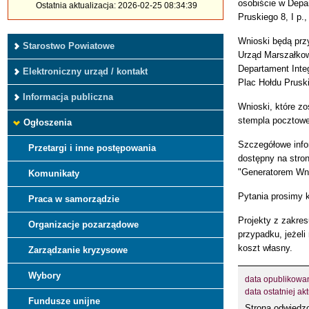
osobiście w Depa
Ostatnia aktualizacja: 2026-02-25 08:34:39
Pruskiego 8, I p.
Wnioski będą prz
Starostwo Powiatowe
Urząd Marszałko
Departament Integ
Elektroniczny urząd / kontakt
Plac Hołdu Prusk
Informacja publiczna
Wnioski, które z
stempla pocztow
Ogłoszenia
Szczegółowe info
Przetargi i inne postępowania
dostępny na stro
"Generatorem Wn
Komunikaty
Pytania prosimy 
Praca w samorządzie
Projekty z zakres
Organizacje pozarządowe
przypadku, jeżel
koszt własny.
Zarządzanie kryzysowe
Wybory
data opublikowa
data ostatniej akt
Fundusze unijne
Strona odwied