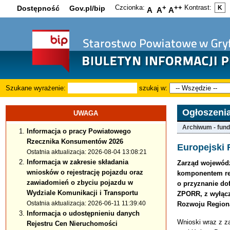
Czcionka:
+
++
Kontrast:
Dostępność
Gov.pl/bip
K
A
A
A
Szukane wyrażenie:
szukaj w:
Ogłoszeni
UWAGA
Archiwum - fund
Informacja o pracy Powiatowego
Rzecznika Konsumentów 2026
Europejski
Ostatnia aktualizacja: 2026-08-04 13:08:21
Informacja w zakresie składania
Zarząd wojewódz
wniosków o rejestrację pojazdu oraz
komponentem re
zawiadomień o zbyciu pojazdu w
o przyznanie do
Wydziale Komunikacji i Transportu
ZPORR, z wyłącz
Ostatnia aktualizacja: 2026-06-11 11:39:40
Rozwoju Region
Informacja o udostępnieniu danych
Wnioski wraz z z
Rejestru Cen Nieruchomości