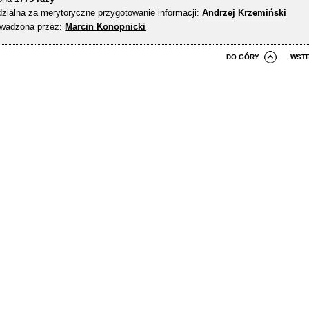
zialna za merytoryczne przygotowanie informacji:
Andrzej Krzemiński
owadzona przez:
Marcin Konopnicki
DO GÓRY
WST