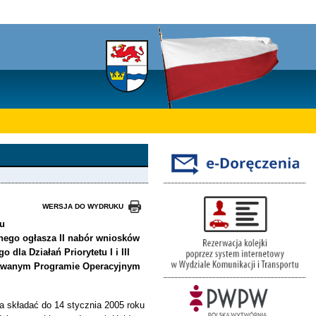
WERSJA DO WYDRUKU
iu
ego ogłasza II nabór wniosków
la Działań Priorytetu I i III
growanym Programie Operacyjnym
a składać do 14 stycznia 2005 roku