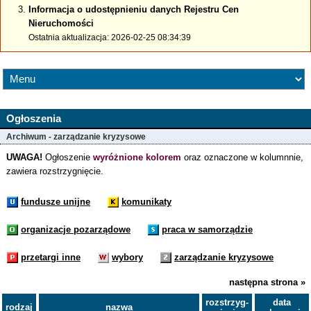
Informacja o udostępnieniu danych Rejestru Cen
Nieruchomości
Ostatnia aktualizacja: 2026-02-25 08:34:39
Ogłoszenia
Archiwum - zarządzanie kryzysowe
UWAGA!
Ogłoszenie
wyróżnione kolorem
oraz oznaczone w kolumnnie,
zawiera rozstrzygnięcie.
fundusze unijne
komunikaty
organizacje pozarządowe
praca w samorządzie
przetargi inne
wybory
zarządzanie kryzysowe
następna strona »
rozstrzyg-
data
rodzaj
nazwa