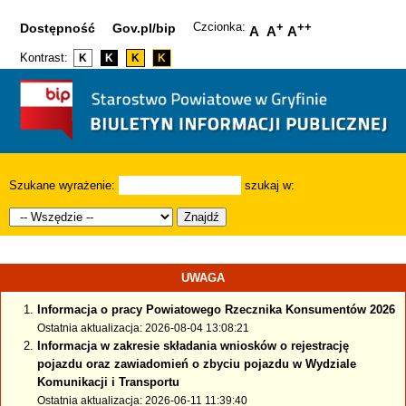
Czcionka:
+
++
Dostępność
Gov.pl/bip
A
A
A
Kontrast:
K
K
K
K
Szukane wyrażenie:
szukaj w:
Znajdź
UWAGA
Informacja o pracy Powiatowego Rzecznika Konsumentów 2026
Ostatnia aktualizacja: 2026-08-04 13:08:21
Informacja w zakresie składania wniosków o rejestrację
pojazdu oraz zawiadomień o zbyciu pojazdu w Wydziale
Komunikacji i Transportu
Ostatnia aktualizacja: 2026-06-11 11:39:40