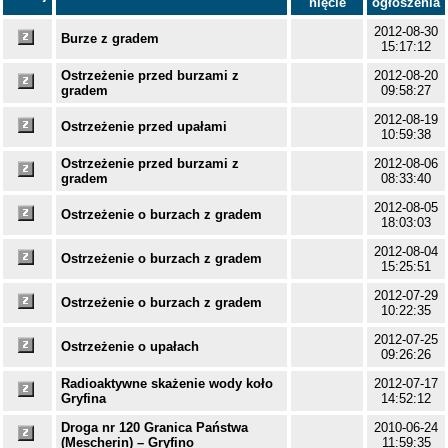
nięcie
ogłoszenia
2012-08-30
Burze z gradem
15:17:12
Ostrzeżenie przed burzami z
2012-08-20
gradem
09:58:27
2012-08-19
Ostrzeżenie przed upałami
10:59:38
Ostrzeżenie przed burzami z
2012-08-06
gradem
08:33:40
2012-08-05
Ostrzeżenie o burzach z gradem
18:03:03
2012-08-04
Ostrzeżenie o burzach z gradem
15:25:51
2012-07-29
Ostrzeżenie o burzach z gradem
10:22:35
2012-07-25
Ostrzeżenie o upałach
09:26:26
Radioaktywne skażenie wody koło
2012-07-17
Gryfina
14:52:12
Droga nr 120 Granica Państwa
2010-06-24
(Mescherin) – Gryfino
11:59:35