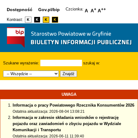
Czcionka:
+
++
Dostępność
Gov.pl/bip
A
A
A
Kontrast:
K
K
K
K
Szukane wyrażenie:
szukaj w:
Znajdź
UWAGA
Informacja o pracy Powiatowego Rzecznika Konsumentów 2026
Ostatnia aktualizacja: 2026-08-04 13:08:21
Informacja w zakresie składania wniosków o rejestrację
pojazdu oraz zawiadomień o zbyciu pojazdu w Wydziale
Komunikacji i Transportu
Ostatnia aktualizacja: 2026-06-11 11:39:40