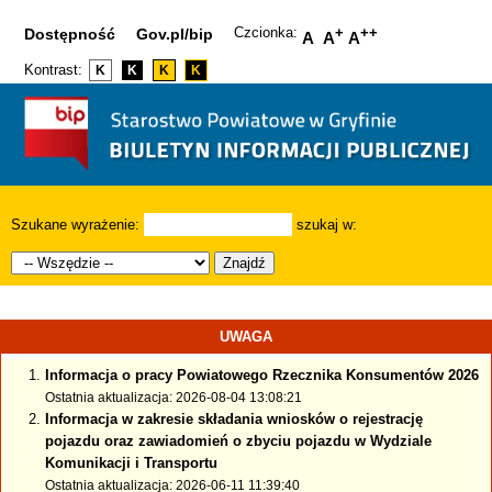
Czcionka:
+
++
Dostępność
Gov.pl/bip
A
A
A
Kontrast:
K
K
K
K
Szukane wyrażenie:
szukaj w:
Znajdź
UWAGA
Informacja o pracy Powiatowego Rzecznika Konsumentów 2026
Ostatnia aktualizacja: 2026-08-04 13:08:21
Informacja w zakresie składania wniosków o rejestrację
pojazdu oraz zawiadomień o zbyciu pojazdu w Wydziale
Komunikacji i Transportu
Ostatnia aktualizacja: 2026-06-11 11:39:40