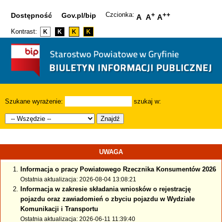
Czcionka:
+
++
Dostępność
Gov.pl/bip
A
A
A
Kontrast:
K
K
K
K
Szukane wyrażenie:
szukaj w:
Znajdź
UWAGA
Informacja o pracy Powiatowego Rzecznika Konsumentów 2026
Ostatnia aktualizacja: 2026-08-04 13:08:21
Informacja w zakresie składania wniosków o rejestrację
pojazdu oraz zawiadomień o zbyciu pojazdu w Wydziale
Komunikacji i Transportu
Ostatnia aktualizacja: 2026-06-11 11:39:40