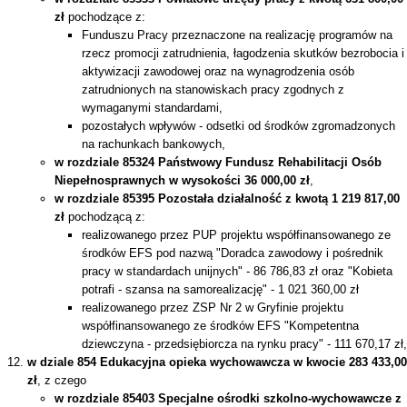
zł
pochodzące z:
Funduszu Pracy przeznaczone na realizację programów na
rzecz promocji zatrudnienia, łagodzenia skutków bezrobocia i
aktywizacji zawodowej oraz na wynagrodzenia osób
zatrudnionych na stanowiskach pracy zgodnych z
wymaganymi standardami,
pozostałych wpływów - odsetki od środków zgromadzonych
na rachunkach bankowych,
w rozdziale 85324 Państwowy Fundusz Rehabilitacji Osób
Niepełnosprawnych w wysokości 36 000,00 zł
,
w rozdziale 85395 Pozostała działalność z kwotą 1 219 817,00
zł
pochodzącą z:
realizowanego przez PUP projektu współfinansowanego ze
środków EFS pod nazwą "Doradca zawodowy i pośrednik
pracy w standardach unijnych" - 86 786,83 zł oraz "Kobieta
potrafi - szansa na samorealizację" - 1 021 360,00 zł
realizowanego przez ZSP Nr 2 w Gryfinie projektu
współfinansowanego ze środków EFS "Kompetentna
dziewczyna - przedsiębiorcza na rynku pracy" - 111 670,17 zł,
w dziale 854 Edukacyjna opieka wychowawcza w kwocie 283 433,00
zł
, z czego
w rozdziale 85403 Specjalne ośrodki szkolno-wychowawcze z