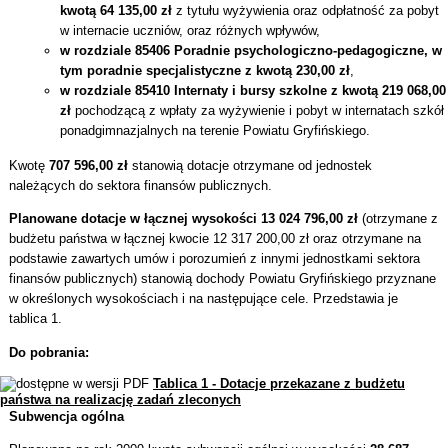
kwotą 64 135,00 zł
z tytułu wyżywienia oraz odpłatność za pobyt
w internacie uczniów, oraz różnych wpływów,
w rozdziale 85406 Poradnie psychologiczno-pedagogiczne, w
tym poradnie specjalistyczne z kwotą 230,00 zł
,
w rozdziale 85410 Internaty i bursy szkolne z kwotą 219 068,00
zł
pochodzącą z wpłaty za wyżywienie i pobyt w internatach szkół
ponadgimnazjalnych na terenie Powiatu Gryfińskiego.
Kwotę
707 596,00 zł
stanowią dotacje otrzymane od jednostek
należących do sektora finansów publicznych.
Planowane dotacje w łącznej wysokości 13 024 796,00 zł
(otrzymane z
budżetu państwa w łącznej kwocie 12 317 200,00 zł oraz otrzymane na
podstawie zawartych umów i porozumień z innymi jednostkami sektora
finansów publicznych) stanowią dochody Powiatu Gryfińskiego przyznane
w określonych wysokościach i na następujące cele. Przedstawia je
tablica 1.
Do pobrania:
Tablica 1 - Dotacje przekazane z budżetu
państwa na realizację zadań zleconych
Subwencja ogólna