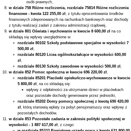
osób prawnych,
w dziale 758 Różne rozliczenia, rozdziale 75814 Różne rozliczenia
finansowe - kwota 122 255,00 zł
, z tytułu oprocentowania środków
finansowych zdeponowanych na rachunkach bankowych oraz dochody
z tytułu realizacji zadań z zakresu administracji rządowej,
w dziale 801 Oświata i wychowanie w kwocie 8 600,00 zł
na co
składają się wpływy uwzględnione w:
rozdziale 80102 Szkoły podstawowe specjalne w wysokości 7
500,00 zł
,
rozdziale 80120 Licea ogólnokształcące w wysokości 600,00
zł
,
rozdziale 80130 Szkoły zawodowe w wysokości 500,00 zł
,
w dziale 852 Pomoc społeczna w kwocie 696 220,00 zł
,
rozdziale 85201 Placówki opiekuńczo-wychowawcze w kwocie
5 800,00 zł
, na co składają się:
wpływy z odpłatności za utrzymanie dzieci w placówkach
oraz pozostałe dochody generowane przez jednostki,
rozdziale 85202 Domy pomocy społecznej z kwotą 690 420,00
zł
, którą stanowią wpłaty za pobyt pensjonariuszy oraz wpływy z
pozostałych dochodów,
w dziale 853 Pozostałe zadania w zakresie polityki społecznej w
wysokości - 1 887 617,00 zł
, z czego:
w rozdziale 85333 Powiatowe urzędy pracy z kwotą 631 800,00