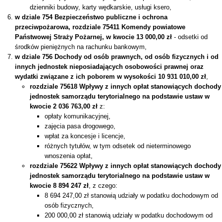
dzienniki budowy, karty wędkarskie, usługi ksero,
w dziale 754 Bezpieczeństwo publiczne i ochrona
przeciwpożarowa, rozdziale 75411 Komendy powiatowe
Państwowej Straży Pożarnej, w kwocie 13 000,00 zł
- odsetki od
środków pieniężnych na rachunku bankowym,
w dziale 756 Dochody od osób prawnych, od osób fizycznych i od
innych jednostek nieposiadających osobowości prawnej oraz
wydatki związane z ich poborem w wysokości 10 931 010,00 zł
,
rozdziale 75618 Wpływy z innych opłat stanowiących dochody
jednostek samorządu terytorialnego na podstawie ustaw w
kwocie 2 036 763,00 zł
z:
opłaty komunikacyjnej,
zajęcia pasa drogowego,
wpłat za koncesje i licencje,
różnych tytułów, w tym odsetek od nieterminowego
wnoszenia opłat,
rozdziale 75622 Wpływy z innych opłat stanowiących dochody
jednostek samorządu terytorialnego na podstawie ustaw w
kwocie 8 894 247 zł
, z czego:
8 694 247,00 zł stanowią udziały w podatku dochodowym od
osób fizycznych,
200 000,00 zł stanowią udziały w podatku dochodowym od