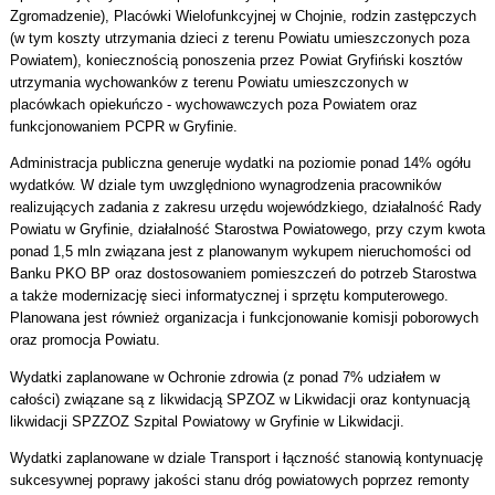
Zgromadzenie), Placówki Wielofunkcyjnej w Chojnie, rodzin zastępczych
(w tym koszty utrzymania dzieci z terenu Powiatu umieszczonych poza
Powiatem), koniecznością ponoszenia przez Powiat Gryfiński kosztów
utrzymania wychowanków z terenu Powiatu umieszczonych w
placówkach opiekuńczo - wychowawczych poza Powiatem oraz
funkcjonowaniem PCPR w Gryfinie.
Administracja publiczna generuje wydatki na poziomie ponad 14% ogółu
wydatków. W dziale tym uwzględniono wynagrodzenia pracowników
realizujących zadania z zakresu urzędu wojewódzkiego, działalność Rady
Powiatu w Gryfinie, działalność Starostwa Powiatowego, przy czym kwota
ponad 1,5 mln związana jest z planowanym wykupem nieruchomości od
Banku PKO BP oraz dostosowaniem pomieszczeń do potrzeb Starostwa
a także modernizację sieci informatycznej i sprzętu komputerowego.
Planowana jest również organizacja i funkcjonowanie komisji poborowych
oraz promocja Powiatu.
Wydatki zaplanowane w Ochronie zdrowia (z ponad 7% udziałem w
całości) związane są z likwidacją SPZOZ w Likwidacji oraz kontynuacją
likwidacji SPZZOZ Szpital Powiatowy w Gryfinie w Likwidacji.
Wydatki zaplanowane w dziale Transport i łączność stanowią kontynuację
sukcesywnej poprawy jakości stanu dróg powiatowych poprzez remonty