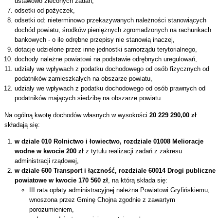
ustawowo zleconych zadań,
odsetki od pożyczek,
odsetki od: nieterminowo przekazywanych należności stanowiących
dochód powiatu, środków pieniężnych zgromadzonych na rachunkach
bankowych - o ile odrębne przepisy nie stanowią inaczej,
dotacje udzielone przez inne jednostki samorządu terytorialnego,
dochody należne powiatowi na podstawie odrębnych uregulowań,
udziały we wpływach z podatku dochodowego od osób fizycznych od
podatników zamieszkałych na obszarze powiatu,
udziały we wpływach z podatku dochodowego od osób prawnych od
podatników mających siedzibę na obszarze powiatu.
Na ogólną kwotę dochodów własnych w wysokości
20 229 290,00 zł
składają się:
w dziale 010 Rolnictwo i łowiectwo, rozdziale 01008 Melioracje
wodne w kwocie 200 zł
z tytułu realizacji zadań z zakresu
administracji rządowej,
w dziale 600 Transport i łączność, rozdziale 60014 Drogi publiczne
powiatowe w kwocie 170 560 zł
, na którą składa się:
III rata opłaty administracyjnej należna Powiatowi Gryfińskiemu,
wnoszona przez Gminę Chojna zgodnie z zawartym
porozumieniem,