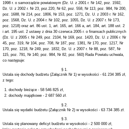
1998 r. o samorządzie powiatowym (Dz. U. z 2001 r. Nr 142, poz. 1592,
Dz. U. z 2002 r. Nr 23, poz.220, Nr 62, poz. 558, Nr 113, poz. 984, Nr 200,
poz. 1688, Nr 214, poz. 1806, Nr 153, poz. 1271, Dz. U. z 2003 r. Nr 162,
poz. 1568, Dz. U. z 2004 r. Nr 102, poz. 1055, Dz. U. z 2007 r. Nr 173,
poz. 1218) oraz art. 86 ust. 1, art. 165, art. 166 a, art. 184, art. 188 ust. 2
i art. 195 ust. 2 ustawy z dnia 30 czerwca 2005 r. o finansach publicznych
(Dz. U. z 2005 r. Nr 249, poz. 2104, Nr 169, poz. 1420, Dz. U. z 2006 r. Nr
45, poz. 319, Nr 104, poz. 708, Nr 187, poz. 1381, Nr 170, poz. 1217, Nr
170, poz. 1218, Nr 249, poz. 1832, Dz. U. z 2007 r. Nr 88, poz. 587, Nr
115, poz. 791, Nr 140, poz. 984, Nr 82, poz. 560) Rada Powiatu uchwala,
co następuje:
§ 1.
Ustala się dochody budżetu (Załącznik Nr 1) w wysokości - 61 234 385 zł,
z tego:
dochody bieżące - 58 546 825 zł,
dochody majątkowe - 2 687 560 zł.
§ 2.
Ustala się wydatki budżetu (Załącznik Nr 2) w wysokości - 63 734 385 zł.
§ 3.
Ustala się planowany deficyt budżetu w wysokości - 2 500 000 zł,