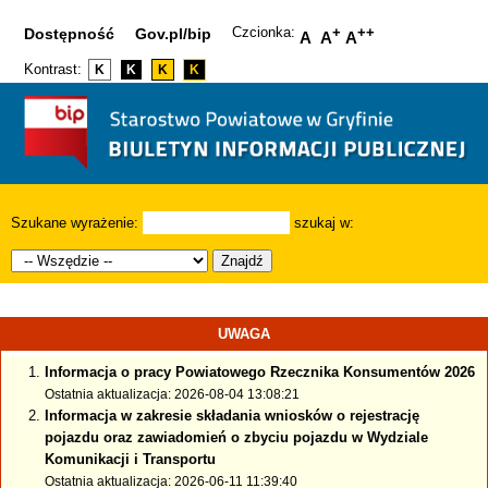
Czcionka:
+
++
Dostępność
Gov.pl/bip
A
A
A
Kontrast:
K
K
K
K
Szukane wyrażenie:
szukaj w:
Znajdź
UWAGA
Informacja o pracy Powiatowego Rzecznika Konsumentów 2026
Ostatnia aktualizacja: 2026-08-04 13:08:21
Informacja w zakresie składania wniosków o rejestrację
pojazdu oraz zawiadomień o zbyciu pojazdu w Wydziale
Komunikacji i Transportu
Ostatnia aktualizacja: 2026-06-11 11:39:40