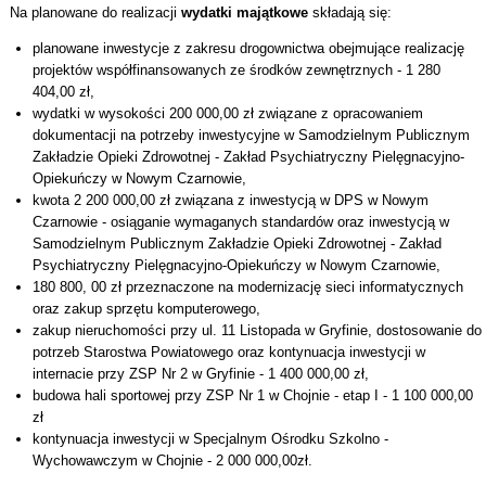
Na planowane do realizacji
wydatki majątkowe
składają się:
planowane inwestycje z zakresu drogownictwa obejmujące realizację
projektów współfinansowanych ze środków zewnętrznych - 1 280
404,00 zł,
wydatki w wysokości 200 000,00 zł związane z opracowaniem
dokumentacji na potrzeby inwestycyjne w Samodzielnym Publicznym
Zakładzie Opieki Zdrowotnej - Zakład Psychiatryczny Pielęgnacyjno-
Opiekuńczy w Nowym Czarnowie,
kwota 2 200 000,00 zł związana z inwestycją w DPS w Nowym
Czarnowie - osiąganie wymaganych standardów oraz inwestycją w
Samodzielnym Publicznym Zakładzie Opieki Zdrowotnej - Zakład
Psychiatryczny Pielęgnacyjno-Opiekuńczy w Nowym Czarnowie,
180 800, 00 zł przeznaczone na modernizację sieci informatycznych
oraz zakup sprzętu komputerowego,
zakup nieruchomości przy ul. 11 Listopada w Gryfinie, dostosowanie do
potrzeb Starostwa Powiatowego oraz kontynuacja inwestycji w
internacie przy ZSP Nr 2 w Gryfinie - 1 400 000,00 zł,
budowa hali sportowej przy ZSP Nr 1 w Chojnie - etap I - 1 100 000,00
zł
kontynuacja inwestycji w Specjalnym Ośrodku Szkolno -
Wychowawczym w Chojnie - 2 000 000,00zł.