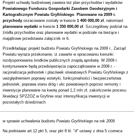
Projekt uchwały budżetowej zawiera też plan przychodów i wydatków
Powiatowego Funduszu Gospodarki Zasobem Geodezyjnym i
Kartograficznym Powiatu Gryfińskiego
.
Planowane na 2009 r.
przychody
oszacowane zostały w kwocie
1 400 000,00 zł
, natomiast
planowane wydatki
w kwocie
1 350 000,00 zł
. Szczegółowy podział na
źródła przychodów oraz planowane wydatki w podziale na bieżące i
majątkowe przedstawia załącznik nr 6.
Przedkładając projekt budżetu Powiatu Gryfińskiego na 2009 r., Zarząd
Powiatu wyraża przekonanie, iż zawarte w opracowaniu kierunki
rozdysponowania środków publicznych znajdą aprobatę. W 2009 r.
kontynuowane będą przedsięwzięcia zapoczątkowane w 2008 r. -
racjonalizacja jednostek i placówek oświatowych Powiatu Gryfińskiego z
uwzględnieniem poprawy estetyki, funkcjonalności i bezpieczeństwa
jednostek, poprawa stanu dróg i ulic powiatowych poprzez remonty i
inwestycje planowane na kwotę ponad 1,2 mln zł, zakończenie procesu
likwidacji SPZZOZ w Gryfinie oraz intensyfikacja inwestycji w
pozostałych dziedzinach.
w sprawie uchwalenia budżetu Powiatu Gryfińskiego na rok 2009.
Na podstawie art.12 pkt 5, oraz pkt 8 lit. "d" ustawy z dnia 5 czerwca