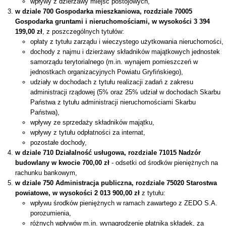
wpływy z dzierżawy miejsc postojowych,
w dziale 700 Gospodarka mieszkaniowa, rozdziale 70005
Gospodarka gruntami i nieruchomościami, w wysokości 3 394
199,00 zł
, z poszczególnych tytułów:
opłaty z tytułu zarządu i wieczystego użytkowania nieruchomości,
dochody z najmu i dzierżawy składników majątkowych jednostek
samorządu terytorialnego (m.in. wynajem pomieszczeń w
jednostkach organizacyjnych Powiatu Gryfińskiego),
udziały w dochodach z tytułu realizacji zadań z zakresu
administracji rządowej (5% oraz 25% udział w dochodach Skarbu
Państwa z tytułu administracji nieruchomościami Skarbu
Państwa),
wpływy ze sprzedaży składników majątku,
wpływy z tytułu odpłatności za internat,
pozostałe dochody,
w dziale 710 Działalność usługowa, rozdziale 71015 Nadzór
budowlany w kwocie 700,00 zł
- odsetki od środków pieniężnych na
rachunku bankowym,
w dziale 750 Administracja publiczna, rozdziale 75020 Starostwa
powiatowe, w wysokości 2 013 900,00 zł
z tytułu:
wpływu środków pieniężnych w ramach zawartego z ZEDO S.A.
porozumienia,
różnych wpływów m.in. wynagrodzenie płatnika składek, za