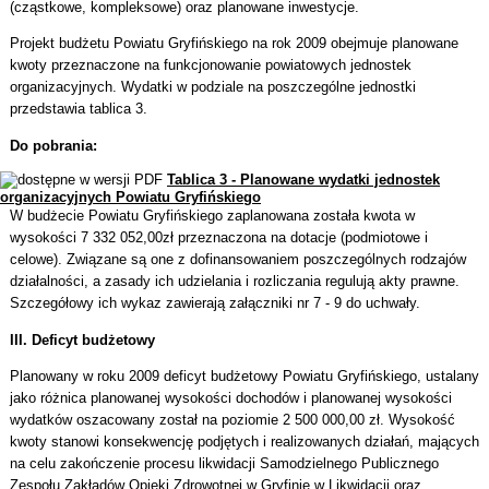
(cząstkowe, kompleksowe) oraz planowane inwestycje.
Projekt budżetu Powiatu Gryfińskiego na rok 2009 obejmuje planowane
kwoty przeznaczone na funkcjonowanie powiatowych jednostek
organizacyjnych. Wydatki w podziale na poszczególne jednostki
przedstawia tablica 3.
Do pobrania:
Tablica 3 - Planowane wydatki jednostek
organizacyjnych Powiatu Gryfińskiego
W budżecie Powiatu Gryfińskiego zaplanowana została kwota w
wysokości 7 332 052,00zł przeznaczona na dotacje (podmiotowe i
celowe). Związane są one z dofinansowaniem poszczególnych rodzajów
działalności, a zasady ich udzielania i rozliczania regulują akty prawne.
Szczegółowy ich wykaz zawierają załączniki nr 7 - 9 do uchwały.
III. Deficyt budżetowy
Planowany w roku 2009 deficyt budżetowy Powiatu Gryfińskiego, ustalany
jako różnica planowanej wysokości dochodów i planowanej wysokości
wydatków oszacowany został na poziomie 2 500 000,00 zł. Wysokość
kwoty stanowi konsekwencję podjętych i realizowanych działań, mających
na celu zakończenie procesu likwidacji Samodzielnego Publicznego
Zespołu Zakładów Opieki Zdrowotnej w Gryfinie w Likwidacji oraz