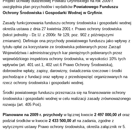
Projekt uchwały budżetowej Powiatu Gryfińskiego na rok 2009 r.
uwzględnia plan przychodów i wydatków
Powiatowego Funduszu
Ochrony Środowiska i Gospodarki Wodnej w Gryfinie
.
Zasady funkcjonowania funduszu ochrony środowiska i gospodarki wodnej
określa ustawa z dnia 27 kwietnia 2001 r. Prawo ochrony środowiska
(tekst jednolity - Dz.U. z 2006r. Nr 129, poz. 902 z późniejszymi
zmianami). Definiuje ona przychody powiatowego funduszu jako wpływy z
tytułu opłat za korzystanie ze środowiska pobieranych przez Zarząd
Województwa i administracyjnych kar pieniężnych pobieranych przez
wojewódzkiego inspektora ochrony środowiska, w wysokości 10% tych
wpływów (art. 401 ust.1, 402 ust.6 Prawo Ochrony Środowiska),
dobrowolne wpłaty, zapisy, darowizny, świadczenia rzeczowe i środki
pochodzące z fundacji oraz wpływy z przedsięwzięć organizowanych na
rzecz ochrony środowiska i gospodarki wodnej.
Środki powiatowego funduszu przeznacza się na finansowanie ochrony
środowiska i gospodarki wodnej w celu realizacji zasady zrównoważonego
rozwoju (art. 405 Poś).
Planowane na 2009 r. przychody
w łącznej kwocie
2 497 000,00 zł
oraz
podział środków w kwocie
2 433 500,00 zł
na zadania, zgodne z
wytycznymi ustawy Prawo ochrony środowiska, określa załącznik nr 5.