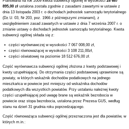
Planowana na rok 2009 kwota subwencji ogólnej w wysokości
28 687
895,00 zł
ustalona została zgodnie z zasadami zawartymi w ustawie z
dnia 13 listopada 2003 r. o dochodach jednostek samorządu terytorialnego
(Dz.U. 03, Nr 203, poz. 1966 z późniejszymi zmianami), z
uwzględnieniem zasad zawartych w ustawie z dnia 7 września 2007 r. o
zmianie ustawy o dochodach jednostek samorządu terytorialnego. Kwota
subwencji ogólnej składa się z:
części wyrównawczej w wysokości 7 067 008,00 zł,
części równoważącej w wysokości 3 108 211,00zł,
części oświatowej na poziomie 18 512 676,00 zł.
Część wyrównawcza subwencji ogólnej złożona z kwoty podstawowej i
kwoty uzupełniającej. Do otrzymania części podstawowej uprawnione są
powiaty, w których wskaźnik dochodów podatkowych na jednego
mieszkańca w powiecie jest mniejszy od wskaźnika dochodów
podatkowych dla wszystkich powiatów. Przy ustalaniu należnej kwoty
części uzupełniającej pod uwagę brane są wskaźnik bezrobocia w
powiecie oraz stopa bezrobocia, ustalona przez Prezesa GUS, według
stanu na dzień 31 grudnia roku poprzedzającego.
Część równoważąca subwencji ogólnej przeznaczona jest dla powiatów, w
których m.in.: