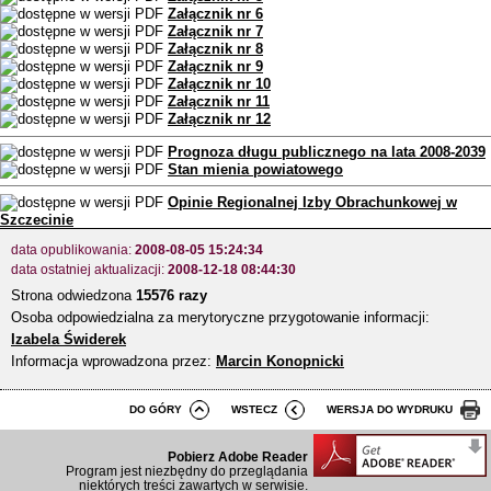
Załącznik nr 6
Załącznik nr 7
Załącznik nr 8
Załącznik nr 9
Załącznik nr 10
Załącznik nr 11
Załącznik nr 12
Prognoza długu publicznego na lata 2008-2039
Stan mienia powiatowego
Opinie Regionalnej Izby Obrachunkowej w
Szczecinie
data opublikowania:
2008-08-05 15:24:34
data ostatniej aktualizacji:
2008-12-18 08:44:30
Strona odwiedzona
15576 razy
Osoba odpowiedzialna za merytoryczne przygotowanie informacji:
Izabela Świderek
Informacja wprowadzona przez:
Marcin Konopnicki
DO GÓRY
WSTECZ
WERSJA DO WYDRUKU
Pobierz Adobe Reader
Program jest niezbędny do przeglądania
niektórych treści zawartych w serwisie.