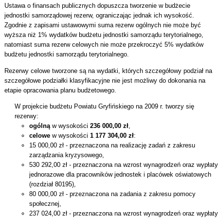
Ustawa o finansach publicznych dopuszcza tworzenie w budżecie
jednostki samorządowej rezerw, ograniczając jednak ich wysokość.
Zgodnie z zapisami ustawowymi suma rezerw ogólnych nie może być
wyższa niż 1% wydatków budżetu jednostki samorządu terytorialnego,
natomiast suma rezerw celowych nie może przekroczyć 5% wydatków
budżetu jednostki samorządu terytorialnego.
Rezerwy celowe tworzone są na wydatki, których szczegółowy podział na
szczegółowe podziałki klasyfikacyjne nie jest możliwy do dokonania na
etapie opracowania planu budżetowego.
W projekcie budżetu Powiatu Gryfińskiego na 2009 r. tworzy się
rezerwy:
ogólną
w wysokości
236 000,00 zł
,
celowe
w wysokości
1 177 304,00 zł
:
15 000,00 zł - przeznaczona na realizację zadań z zakresu
zarządzania kryzysowego,
530 292,00 zł - przeznaczona na wzrost wynagrodzeń oraz wypłaty
jednorazowe dla pracowników jednostek i placówek oświatowych
(rozdział 80195),
80 000,00 zł - przeznaczona na zadania z zakresu pomocy
społecznej,
237 024,00 zł - przeznaczona na wzrost wynagrodzeń oraz wypłaty