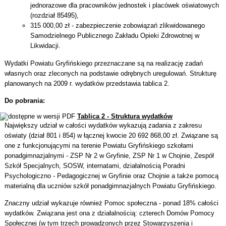
jednorazowe dla pracowników jednostek i placówek oświatowych
(rozdział 85495),
315 000,00 zł - zabezpieczenie zobowiązań zlikwidowanego
Samodzielnego Publicznego Zakładu Opieki Zdrowotnej w
Likwidacji.
Wydatki Powiatu Gryfińskiego przeznaczane są na realizację zadań
własnych oraz zleconych na podstawie odrębnych uregulowań. Strukturę
planowanych na 2009 r. wydatków przedstawia tablica 2.
Do pobrania:
Tablica 2 - Struktura wydatków
Największy udział w całości wydatków wykazują zadania z zakresu
oświaty (dział 801 i 854) w łącznej kwocie 20 692 868,00 zł. Związane są
one z funkcjonującymi na terenie Powiatu Gryfińskiego szkołami
ponadgimnazjalnymi - ZSP Nr 2 w Gryfinie, ZSP Nr 1 w Chojnie, Zespół
Szkół Specjalnych, SOSW, internatami, działalnością Poradni
Psychologiczno - Pedagogicznej w Gryfinie oraz Chojnie a także pomocą
materialną dla uczniów szkół ponadgimnazjalnych Powiatu Gryfińskiego.
Znaczny udział wykazuje również Pomoc społeczna - ponad 18% całości
wydatków. Związana jest ona z działalnością: czterech Domów Pomocy
Społecznej (w tym trzech prowadzonych przez Stowarzyszenia i